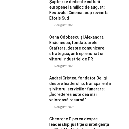
Șapte zile dedicate culturii
europene la mijloc de august:
Festivalul Cinemascop revine la
Eforie Sud
7 august 2026
Oana Odobescu și Alexandra
Enăchescu, fondatoarele
Crafters, despre comunicare
strategică, antreprenoriat și
viitorul industriei de PR
6 august 2026
Andrei Cristea, fondator Beligi
despre leadership, transparență
și viitorul serviciilor funerare:
„Încrederea este cea mai
valoroasă resursă”
6 august 2026
Gheorghe Piperea despre
leadership, justiție și inteligența