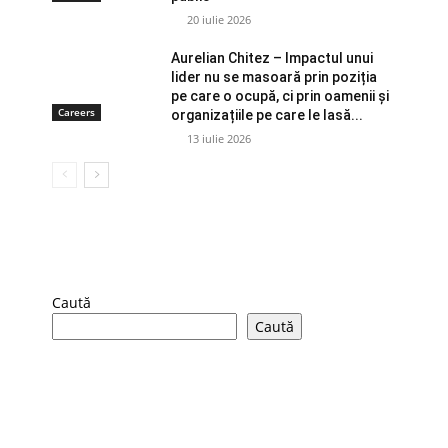
20 iulie 2026
Aurelian Chitez – Impactul unui
lider nu se masoară prin poziția
pe care o ocupă, ci prin oamenii și
Careers
organizațiile pe care le lasă...
13 iulie 2026
Caută
Caută