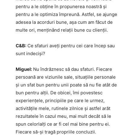
pentru a le obține în propunerea noastră și
pentru a le optimiza împreună. Astfel, se ajunge
adesea la acorduri bune, așa cum am făcut de
multe ori, menținând relații bune cu clienții.
C&B:
Ce sfaturi aveți pentru cei care încep sau
sunt indeciși?
Miguel:
Nu îndrăznesc să dau sfaturi. Fiecare
persoană are viziunile sale, situațiile personale
și un sfat bun pentru unii poate să nu fie atât de
bun pentru alții. De obicei, îmi povestesc
experiențele, principiile pe care le urmez,
activitățile mele, rutinele zilnice și astfel arăt
rezultatele în cazul meu, mai mult decât să le
spun celorlalți ce ar fi cel mai bine pentru ei.
Fiecare să-și tragă propriile concluzii.