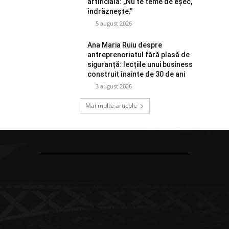
artificială: „Nu te teme de eșec,
îndrăznește.”
5 august 2026
Ana Maria Ruiu despre
antreprenoriatul fără plasă de
siguranță: lecțiile unui business
construit înainte de 30 de ani
3 august 2026
Mai multe articole