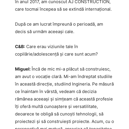
în anul 2017, am cunoscut AJ CONSTRUCTION,
care tocmai începea să se extindă internațional.
După ce am lucrat împreună o perioadă, am
decis să urmăm aceeași cale.
C&B:
Care erau viziunile tale în
copilărie/adolescență și care sunt acum?
Miguel:
Încă de mic mi-a plăcut să construiesc,
am avut o vocație clară. Mi-am îndreptat studiile
în această direcție, studiind Ingineria. Pe măsură
ce înaintam în vârstă, vedeam că decizia
rămânea aceeași și simțeam că această profesie
îți oferă multă cunoaștere și versatilitate,
deoarece te obligă să cunoști tehnologii, să
proiectezi și să construiești proiecte. Acum, cu o
perspectivă mai matură, apreciez că tenacitatea