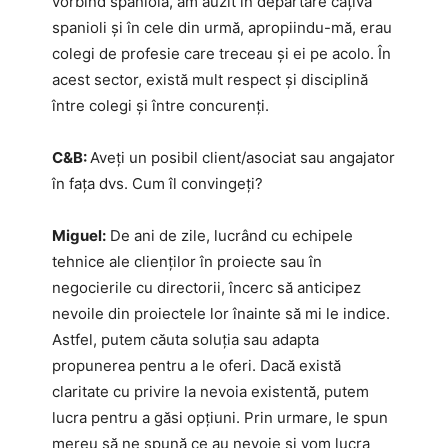
vorbind spaniola, am auzit în depărtare câțiva
spanioli și în cele din urmă, apropiindu-mă, erau
colegi de profesie care treceau și ei pe acolo. În
acest sector, există mult respect și disciplină
între colegi și între concurenți.
C&B:
Aveți un posibil client/asociat sau angajator
în fața dvs. Cum îl convingeți?
Miguel:
De ani de zile, lucrând cu echipele
tehnice ale clienților în proiecte sau în
negocierile cu directorii, încerc să anticipez
nevoile din proiectele lor înainte să mi le indice.
Astfel, putem căuta soluția sau adapta
propunerea pentru a le oferi. Dacă există
claritate cu privire la nevoia existentă, putem
lucra pentru a găsi opțiuni. Prin urmare, le spun
mereu să ne spună ce au nevoie și vom lucra