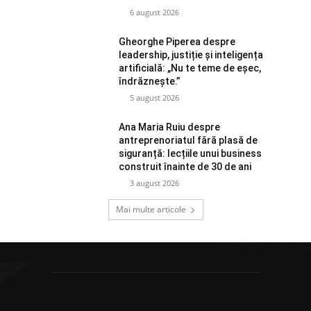
6 august 2026
Gheorghe Piperea despre
leadership, justiție și inteligența
artificială: „Nu te teme de eșec,
îndrăznește.”
5 august 2026
Ana Maria Ruiu despre
antreprenoriatul fără plasă de
siguranță: lecțiile unui business
construit înainte de 30 de ani
3 august 2026
Mai multe articole