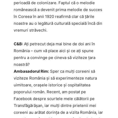
perioadă de colonizare. Faptul că o melodie
românească a devenit prima melodie de succes
în Coreea în anii 1920 reafirmă clar că țările
noastre au o legătură culturală specială încă din
vremuri străvechi.
C&B:
Ați petrecut deja mai bine de doi ani în
România – cum vă place aici și ce ați spune
pentru a convinge pe cineva să viziteze țara
noastră?
Ambasadorul Rim:
Sper ca mulți coreeni să
viziteze România și să experimenteze natura
uimitoare, orașele istorice și ospitalitatea
poporului român. Recent, am postat pe
Facebook despre scurtele mele călătorii pe
Transfăgărășan, iar mulți dintre prietenii mei
coreeni au arătat dorința de a vizita România, iar