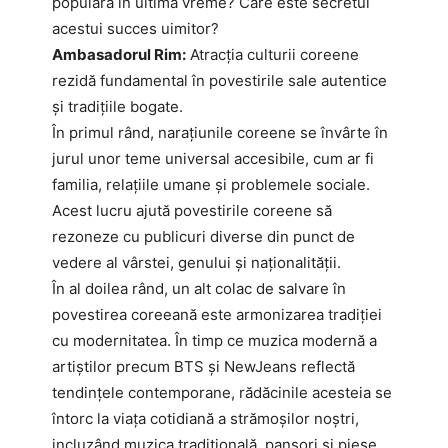
populară în ultima vreme? Care este secretul
acestui succes uimitor?
Ambasadorul Rim:
Atracția culturii coreene
rezidă fundamental în povestirile sale autentice
și tradițiile bogate.
În primul rând, narațiunile coreene se învârte în
jurul unor teme universal accesibile, cum ar fi
familia, relațiile umane și problemele sociale.
Acest lucru ajută povestirile coreene să
rezoneze cu publicuri diverse din punct de
vedere al vârstei, genului și naționalității.
În al doilea rând, un alt colac de salvare în
povestirea coreeană este armonizarea tradiției
cu modernitatea. În timp ce muzica modernă a
artiștilor precum BTS și NewJeans reflectă
tendințele contemporane, rădăcinile acesteia se
întorc la viața cotidiană a strămoșilor noștri,
incluzând muzica tradițională, pansori și piese