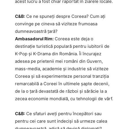
acest lucru a fost chiar raportat în ziarele locale.
C&B:
Ce ne spuneți despre Coreea? Cum ați
convinge pe cineva să viziteze frumoasa
dumneavoastră țară?
Ambasadorul Rim:
Coreea este deja o
destinație turistică populară pentru iubitorii de
K-Pop și K-Drama din România. Îi încurajez
adesea pe prietenii mei români din Guvern,
mass-media, academie și industrie să viziteze
Coreea și să experimenteze personal tranziția
remarcabilă a Coreei în ultimele șapte decenii,
de la o țară devastată de război și sărăcie la a
zecea economie mondială, cu tehnologii de vârf.
C&B:
Ce sfaturi aveți pentru începători sau
pentru cei care sunt indeciși să urmeze calea
dumneavoastră, adică să devină diplomați?