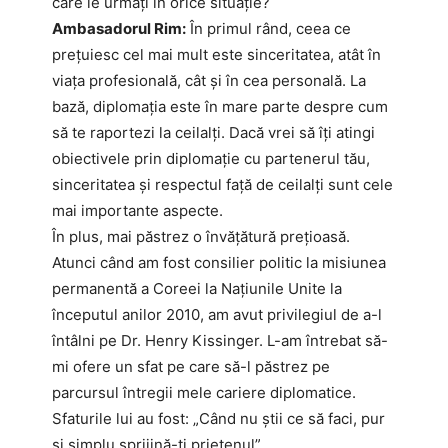
care le urmați în orice situație?
Ambasadorul Rim:
În primul rând, ceea ce
prețuiesc cel mai mult este sinceritatea, atât în
viața profesională, cât și în cea personală. La
bază, diplomația este în mare parte despre cum
să te raportezi la ceilalți. Dacă vrei să îți atingi
obiectivele prin diplomație cu partenerul tău,
sinceritatea și respectul față de ceilalți sunt cele
mai importante aspecte.
În plus, mai păstrez o învățătură prețioasă.
Atunci când am fost consilier politic la misiunea
permanentă a Coreei la Națiunile Unite la
începutul anilor 2010, am avut privilegiul de a-l
întâlni pe Dr. Henry Kissinger. L-am întrebat să-
mi ofere un sfat pe care să-l păstrez pe
parcursul întregii mele cariere diplomatice.
Sfaturile lui au fost: „Când nu știi ce să faci, pur
și simplu sprijină-ți prietenul”.