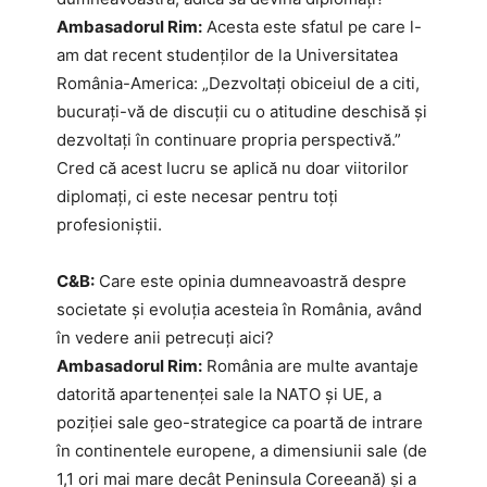
Ambasadorul Rim:
Acesta este sfatul pe care l-
am dat recent studenților de la Universitatea
România-America: „Dezvoltați obiceiul de a citi,
bucurați-vă de discuții cu o atitudine deschisă și
dezvoltați în continuare propria perspectivă.”
Cred că acest lucru se aplică nu doar viitorilor
diplomați, ci este necesar pentru toți
profesioniștii.
C&B:
Care este opinia dumneavoastră despre
societate și evoluția acesteia în România, având
în vedere anii petrecuți aici?
Ambasadorul Rim:
România are multe avantaje
datorită apartenenței sale la NATO și UE, a
poziției sale geo-strategice ca poartă de intrare
în continentele europene, a dimensiunii sale (de
1,1 ori mai mare decât Peninsula Coreeană) și a