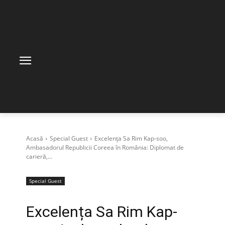
Acasă
Special Guest
Excelența Sa Rim Kap-soo,
Ambasadorul Republicii Coreea în România: Diplomat de
carieră,...
Special Guest
Excelența Sa Rim Kap-