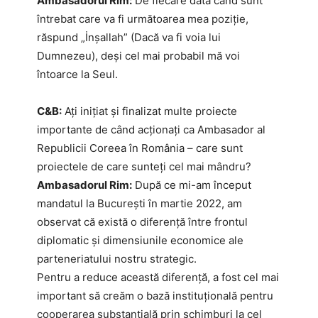
Ambasadorul Rim:
De fiecare dată când sunt
întrebat care va fi următoarea mea poziție,
răspund „İnşallah” (Dacă va fi voia lui
Dumnezeu), deși cel mai probabil mă voi
întoarce la Seul.
C&B:
Ați inițiat și finalizat multe proiecte
importante de când acționați ca Ambasador al
Republicii Coreea în România – care sunt
proiectele de care sunteți cel mai mândru?
Ambasadorul Rim:
După ce mi-am început
mandatul la București în martie 2022, am
observat că există o diferență între frontul
diplomatic și dimensiunile economice ale
parteneriatului nostru strategic.
Pentru a reduce această diferență, a fost cel mai
important să creăm o bază instituțională pentru
cooperarea substanțială prin schimburi la cel