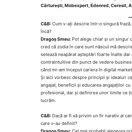
Cărturești, Mobexpert, Edenred, Ceresit, 
C&B:
Cum v-ați descrie într-o singură frază, 
încă?
Dragoș Smeu:
Pot alege chiar și un singur c
cred că zodia în care sunt născut mă descrie
setează neapărat așteptări foarte înalte dar 
contraintuitive din punct de vedere business
când mi-am început cariera în digital marketi
Și aici vorbesc despre principii și idealuri ce
angajat, beneficii și educarea angajaților cu p
profesional, dar și definirea unor limite ce 
lucrăm.
C&B:
Dacă ar fi să privim un fir narativ al c
care v-au definit?
Dragoș Smeu:
Cel mai probabil alegerea pri