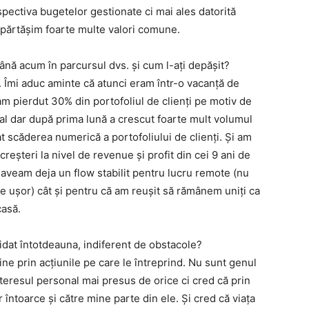
pectiva bugetelor gestionate ci mai ales datorită
împărtășim foarte multe valori comune.
ână acum în parcursul dvs. și cum l-ați depășit?
 Îmi aduc aminte că atunci eram într-o vacanță de
am pierdut 30% din portofoliul de clienți pe motiv de
ial dar după prima lună a crescut foarte mult volumul
scăderea numerică a portofoliului de clienți. Și am
reșteri la nivel de revenue și profit din cei 9 ani de
 aveam deja un flow stabilit pentru lucru remote (nu
e ușor) cât și pentru că am reușit să rămânem uniți ca
casă.
idat întotdeauna, indiferent de obstacole?
ine prin acțiunile pe care le întreprind. Nu sunt genul
nteresul personal mai presus de orice ci cred că prin
 întoarce și către mine parte din ele. Și cred că viața