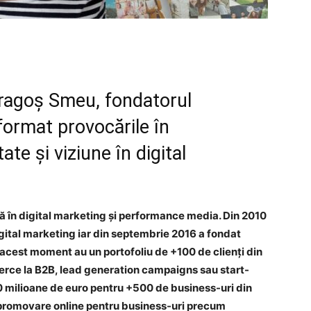
Dragoș Smeu, fondatorul
format provocările în
ate și viziune în digital
ă în digital marketing și performance media. Din 2010
digital marketing iar din septembrie 2016 a fondat
n acest moment au un portofoliu de +100 de clienți din
erce la B2B, lead generation campaigns sau start-
0 milioane de euro pentru +500 de business-uri din
de promovare online pentru business-uri precum