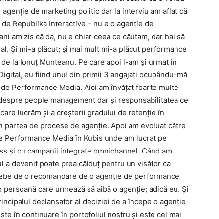
 agenție de marketing politic dar la interviu am aflat că
a de Republika Interactive – nu e o agenție de
 ani am zis că da, nu e chiar ceea ce căutam, dar hai să
l. Și mi-a plăcut; și mai mult mi-a plăcut performance
 de la Ionuț Munteanu. Pe care apoi l-am și urmat în
igital, eu fiind unul din primii 3 angajați ocupându-mă
de Performance Media. Aici am învățat foarte multe
 despre people management dar și responsabilitatea ce
are lucrăm și a creșterii gradului de retenție în
 în partea de procese de agenție. Apoi am evoluat către
de Performance Media în Kubis unde am lucrat pe
ess și cu campanii integrate omnichannel. Când am
ul a devenit poate prea călduț pentru un visător ca
ntrebe de o recomandare de o agenție de performance
o persoană care urmează să aibă o agenție; adică eu. Și
rincipalul declanșator al deciziei de a începe o agenție
este în continuare în portofoliul nostru și este cel mai