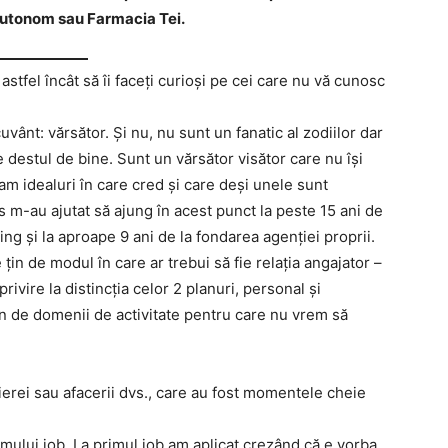
Autonom sau Farmacia Tei.
astfel încât să îi faceți curioși pe cei care nu vă cunosc
uvânt: vărsător. Și nu, nu sunt un fanatic al zodiilor dar
 destul de bine. Sunt un vărsător visător care nu își
am idealuri în care cred și care deși unele sunt
 m-au ajutat să ajung în acest punct la peste 15 ani de
ng și la aproape 9 ani de la fondarea agenției proprii.
 țin de modul în care ar trebui să fie relația angajator –
rivire la distincția celor 2 planuri, personal și
țin de domenii de activitate pentru care nu vrem să
arierei sau afacerii dvs., care au fost momentele cheie
mului job. La primul job am aplicat crezând că e vorba