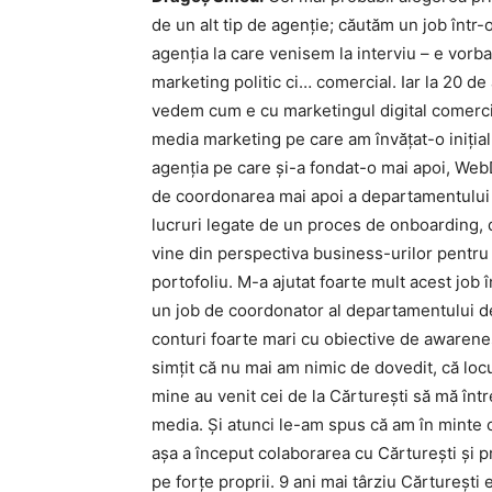
de un alt tip de agenție; căutăm un job într-o
agenția la care venisem la interviu – e vorb
marketing politic ci… comercial. Iar la 20 de
vedem cum e cu marketingul digital comercia
media marketing pe care am învățat-o inițial
agenția pe care și-a fondat-o mai apoi, WebD
de coordonarea mai apoi a departamentului 
lucruri legate de un proces de onboarding,
vine din perspectiva business-urilor pentru c
portofoliu. M-a ajutat foarte mult acest job
un job de coordonator al departamentului 
conturi foarte mari cu obiective de awaren
simțit că nu mai am nimic de dovedit, că loc
mine au venit cei de la Cărturești să mă î
media. Și atunci le-am spus că am în minte 
așa a început colaborarea cu Cărturești și p
pe forțe proprii. 9 ani mai târziu Cărturești 