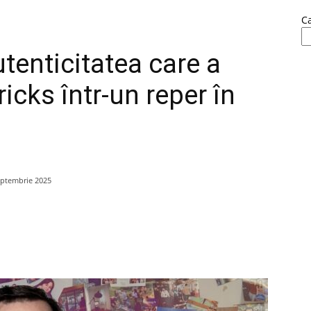
C
enticitatea care a
cks într-un reper în
eptembrie 2025