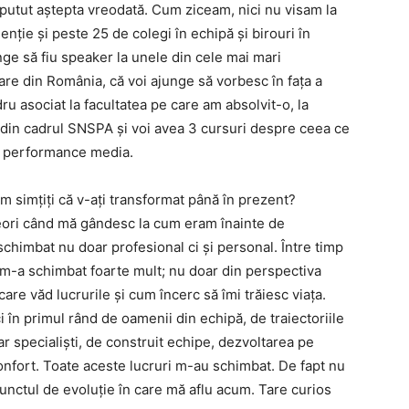
 putut aștepta vreodată. Cum ziceam, nici nu visam la
nție și peste 25 de colegi în echipă și birouri în
unge să fiu speaker la unele din cele mai mari
re din România, că voi ajunge să vorbesc în fața a
ru asociat la facultatea pe care am absolvit-o, la
 din cadrul SNSPA și voi avea 3 cursuri despre ceea ce
 și performance media.
m simțiți că v-ați transformat până în prezent?
ori când mă gândesc la cum eram înainte de
schimbat nu doar profesional ci și personal. Între timp
e m-a schimbat foarte mult; nu doar din perspectiva
care văd lucrurile și cum încerc să îmi trăiesc viața.
i în primul rând de oamenii din echipă, de traiectoriile
r specialiști, de construit echipe, dezvoltarea pe
confort. Toate aceste lucruri m-au schimbat. De fapt nu
nctul de evoluție în care mă aflu acum. Tare curios