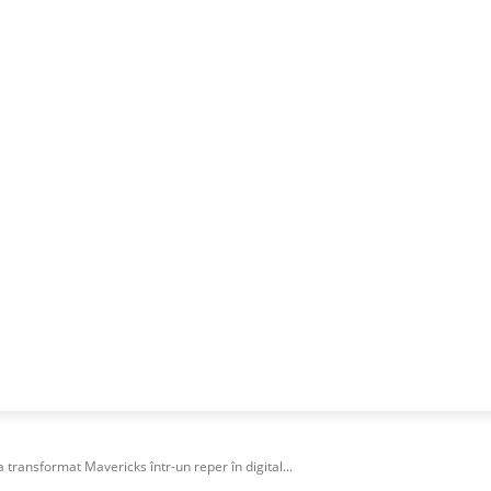
NESS
FRACTIONAL
SPECIAL GUEST
PUBLICITATE
transformat Mavericks într-un reper în digital...