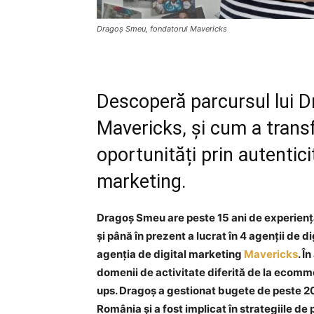
Dragoș Smeu, fondatorul Mavericks
Descoperă parcursul lui 
Mavericks, și cum a trans
oportunități prin autenticit
marketing.
Dragoș Smeu are peste 15 ani de experienț
și până în prezent a lucrat în 4 agenții de 
agenția de digital marketing
Mavericks
. Î
domenii de activitate diferită de la ecomm
ups. Dragoș a gestionat bugete de peste 2
România și a fost implicat în strategiile 