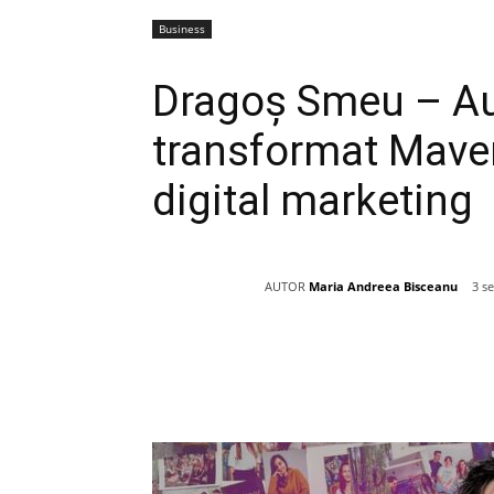
Business
Dragoș Smeu – Aut
transformat Maveri
digital marketing
AUTOR
Maria Andreea Bisceanu
3 s
Acțiune