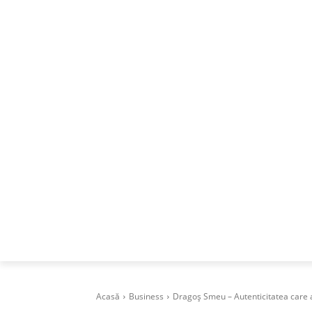
ACASA
DESPRE
CAREERS
BUSI
Acasă
Business
Dragoș Smeu – Autenticitatea care a 