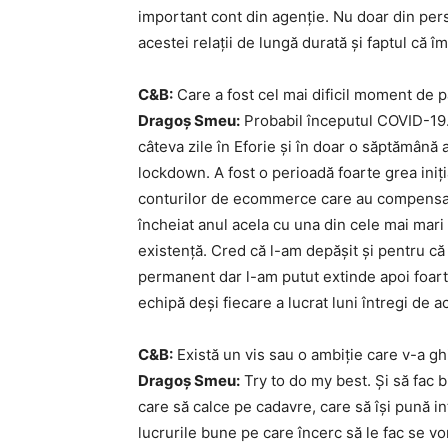
important cont din agenție. Nu doar din pers
acestei relații de lungă durată și faptul că 
C&B:
Care a fost cel mai dificil moment de p
Dragoș Smeu:
Probabil începutul COVID-19.
câteva zile în Eforie și în doar o săptămână 
lockdown. A fost o perioadă foarte grea iniț
conturilor de ecommerce care au compensat 
încheiat anul acela cu una din cele mai mari c
existență. Cred că l-am depășit și pentru că
permanent dar l-am putut extinde apoi foart
echipă deși fiecare a lucrat luni întregi de a
C&B:
Există un vis sau o ambiție care v-a gh
Dragoș Smeu:
Try to do my best. Și să fac b
care să calce pe cadavre, care să își pună i
lucrurile bune pe care încerc să le fac se vor