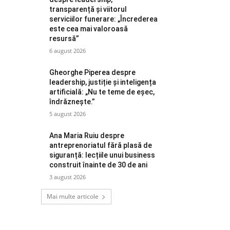
transparență și viitorul
serviciilor funerare: „Încrederea
este cea mai valoroasă
resursă”
6 august 2026
Gheorghe Piperea despre
leadership, justiție și inteligența
artificială: „Nu te teme de eșec,
îndrăznește.”
5 august 2026
Ana Maria Ruiu despre
antreprenoriatul fără plasă de
siguranță: lecțiile unui business
construit înainte de 30 de ani
3 august 2026
Mai multe articole