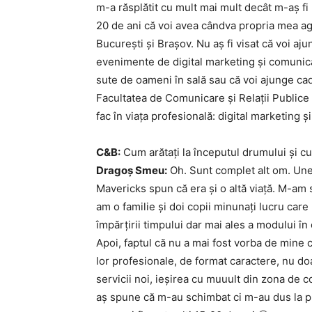
m-a răsplătit cu mult mai mult decât m-aș fi
20 de ani că voi avea cândva propria mea age
București și Brașov. Nu aș fi visat că voi aj
evenimente de digital marketing și comunica
sute de oameni în sală sau că voi ajunge cad
Facultatea de Comunicare și Relații Publice
fac în viața profesională: digital marketing
C&B:
Cum arătați la începutul drumului și cu
Dragoș Smeu:
Oh. Sunt complet alt om. Une
Mavericks spun că era și o altă viață. M-am 
am o familie și doi copii minunați lucru car
împărțirii timpului dar mai ales a modului în 
Apoi, faptul că nu a mai fost vorba de mine c
lor profesionale, de format caractere, nu doa
servicii noi, ieșirea cu muuult din zona de 
aș spune că m-au schimbat ci m-au dus la pu