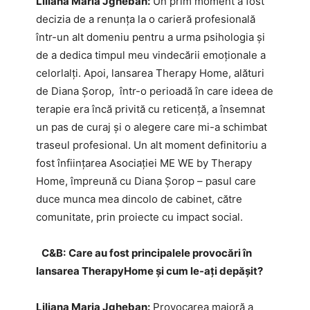
Liliana Maria Jgheban:
Un prim moment a fost
decizia de a renunţa la o carieră profesională
într-un alt domeniu pentru a urma psihologia și
de a dedica timpul meu vindecării emoționale a
celorlalți. Apoi, lansarea Therapy Home, alături
de Diana Şorop, într-o perioadă în care ideea de
terapie era încă privită cu reticență, a însemnat
un pas de curaj și o alegere care mi-a schimbat
traseul profesional. Un alt moment definitoriu a
fost înființarea Asociației ME WE by Therapy
Home, împreună cu Diana Şorop – pasul care
duce munca mea dincolo de cabinet, către
comunitate, prin proiecte cu impact social.
C&B:
Care au fost principalele provocări în
lansarea TherapyHome și cum le-ați depășit?
Liliana Maria Jgheban:
Provocarea majoră a