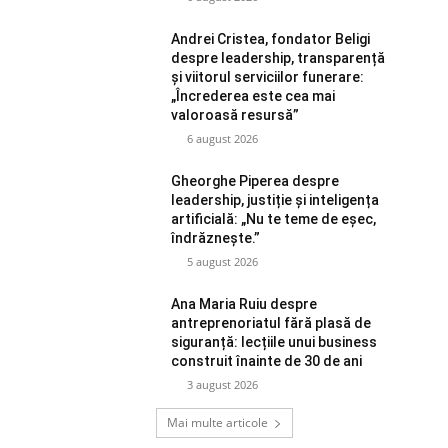
Andrei Cristea, fondator Beligi
despre leadership, transparență
și viitorul serviciilor funerare:
„Încrederea este cea mai
valoroasă resursă”
6 august 2026
Gheorghe Piperea despre
leadership, justiție și inteligența
artificială: „Nu te teme de eșec,
îndrăznește.”
5 august 2026
Ana Maria Ruiu despre
antreprenoriatul fără plasă de
siguranță: lecțiile unui business
construit înainte de 30 de ani
3 august 2026
Mai multe articole