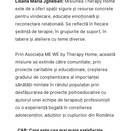
Liliana Maria Jgheban:
Misiunea Therapy Home
este de a oferi spații sigure și resurse concrete
pentru vindecare, educație emoțională și
reconectare relațională. Se reflectă în fiecare
ședință de terapie, în grupurile de suport, în
tabere şi ateliere cu teme diverse.
Prin Asociația ME WE by Therapy Home, această
misiune se extinde către comunitate, prin
proiecte caritabile și educaționale, creșterea
gradului de conștientizare al importanței
sănătății mintale în rândul populației prin
desfășurarea de proiecte psihoeducative cu
ajutorul unei echipe de terapeuți profesioniști
cu o experiență bogată în consilierea
adolecenților, adulților și cuplurilor din România
C&B:
Care este cea mai mare satisfacție