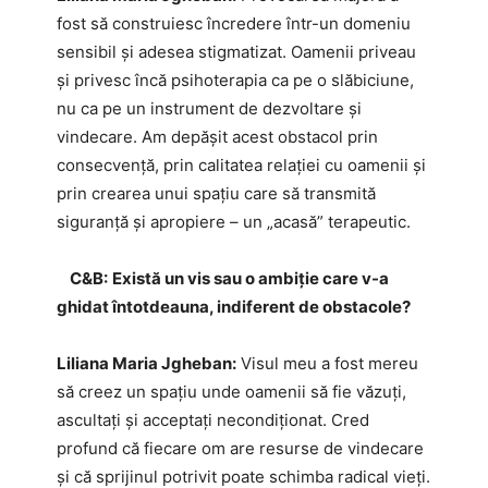
fost să construiesc încredere într-un domeniu
sensibil și adesea stigmatizat. Oamenii priveau
şi privesc încă psihoterapia ca pe o slăbiciune,
nu ca pe un instrument de dezvoltare și
vindecare. Am depășit acest obstacol prin
consecvență, prin calitatea relației cu oamenii și
prin crearea unui spațiu care să transmită
siguranță și apropiere – un „acasă” terapeutic.
C&B:
Există un vis sau o ambiție care v-a
ghidat întotdeauna, indiferent de obstacole?
Liliana Maria Jgheban:
Visul meu a fost mereu
să creez un spațiu unde oamenii să fie văzuți,
ascultați și acceptați necondiționat. Cred
profund că fiecare om are resurse de vindecare
și că sprijinul potrivit poate schimba radical vieți.