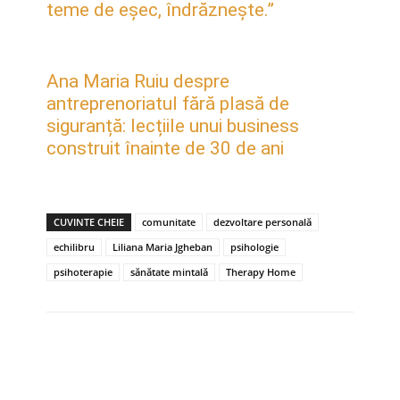
teme de eșec, îndrăznește.”
Ana Maria Ruiu despre
antreprenoriatul fără plasă de
siguranță: lecțiile unui business
construit înainte de 30 de ani
CUVINTE CHEIE
comunitate
dezvoltare personală
echilibru
Liliana Maria Jgheban
psihologie
psihoterapie
sănătate mintală
Therapy Home