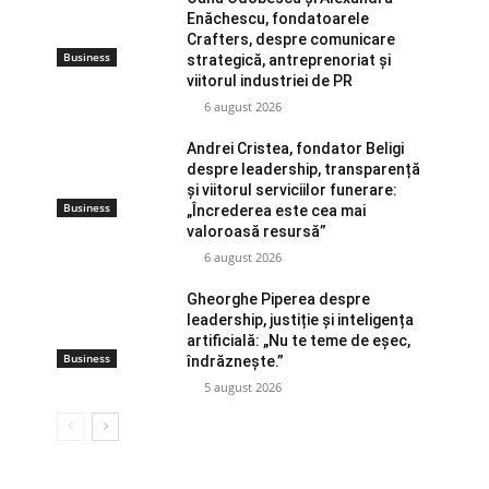
Enăchescu, fondatoarele
Crafters, despre comunicare
Business
strategică, antreprenoriat și
viitorul industriei de PR
6 august 2026
Andrei Cristea, fondator Beligi
despre leadership, transparență
și viitorul serviciilor funerare:
Business
„Încrederea este cea mai
valoroasă resursă”
6 august 2026
Gheorghe Piperea despre
leadership, justiție și inteligența
artificială: „Nu te teme de eșec,
Business
îndrăznește.”
5 august 2026