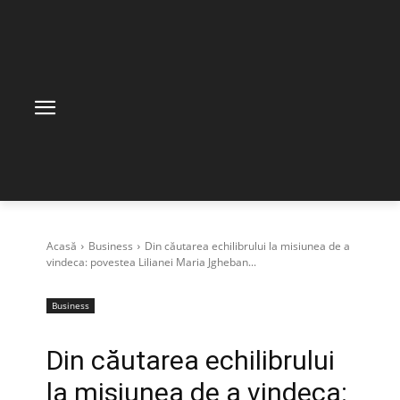
Acasă
Business
Din căutarea echilibrului la misiunea de a
vindeca: povestea Lilianei Maria Jgheban...
Business
Din căutarea echilibrului
la misiunea de a vindeca: