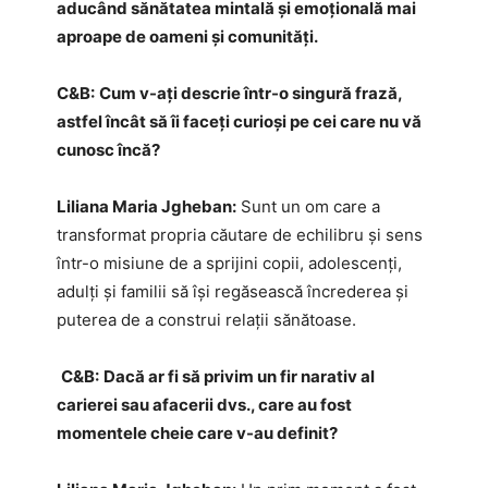
aducând sănătatea mintală şi emoțională mai
aproape de oameni și comunități.
C&B:
Cum v-ați descrie într-o singură frază,
astfel încât să îi faceți curioși pe cei care nu vă
cunosc încă?
Liliana Maria Jgheban:
Sunt un om care a
transformat propria căutare de echilibru și sens
într-o misiune de a sprijini copii, adolescenți,
adulți și familii să își regăsească încrederea și
puterea de a construi relații sănătoase.
C&B:
Dacă ar fi să privim un fir narativ al
carierei sau afacerii dvs., care au fost
momentele cheie care v-au definit?