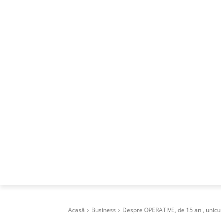
ACASA
DESPRE
CAREERS
BUSI
Acasă
Business
Despre OPERATIVE, de 15 ani, unicul