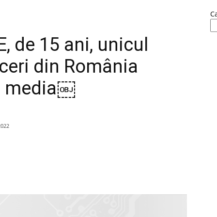
C
 de 15 ani, unicul
aceri din România
le media￼
2022