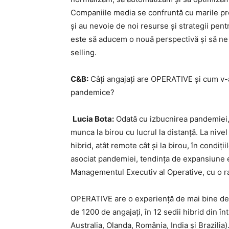
Companiile media se confruntă cu marile pro
și au nevoie de noi resurse și strategii pent
este să aducem o nouă perspectivă și să ne
selling.
C&B:
Câți angajați are OPERATIVE și cum v-a
pandemice?
Lucia Bota:
Odată cu izbucnirea pandemiei, 
munca la birou cu lucrul la distanță. La nivel
hibrid, atât remote cât și la birou, în condiț
asociat pandemiei, tendința de expansiune 
Managementul Executiv al Operative, cu o ra
OPERATIVE are o experiență de mai bine de 20
de 1200 de angajați, în 12 sedii hibrid din în
Australia, Olanda, România, India și Brazilia)