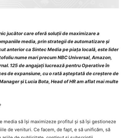
ic jucător care oferă soluții de maximizare a
companiile media, prin strategii de automatizare și
ut anterior ca Sintec Media pe piața locală, este lider
portofoliu nume mari precum NBC Universal, Amazon,
rnal. 125 de angajați lucrează pentru Operative în
ces de expansiune, cu o rată așteptată de creștere de
Manager și Lucia Bota, Head of HR am aflat mai multe
?
e media să își maximizeze profitul și să își gestioneze
iile de venituri. Ce facem, de fapt, e să unificăm, să
iile de publicitate, conținut și subscripții.