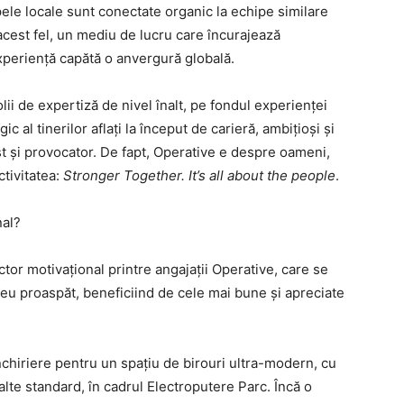
ele locale sunt conectate organic la echipe similare
 acest fel, un mediu de lucru care încurajează
experiență capătă o anvergură globală.
ii de expertiză de nivel înalt, pe fondul experienței
c al tinerilor aflați la început de carieră, ambițioși și
t și provocator. De fapt, Operative e despre oameni,
ctivitatea:
Stronger Together. It’s all about the people
.
nal?
actor motivațional printre angajații Operative, care se
u proaspăt, beneficiind de cele mai bune și apreciate
hiriere pentru un spațiu de birouri ultra-modern, cu
înalte standard, în cadrul Electroputere Parc. Încă o