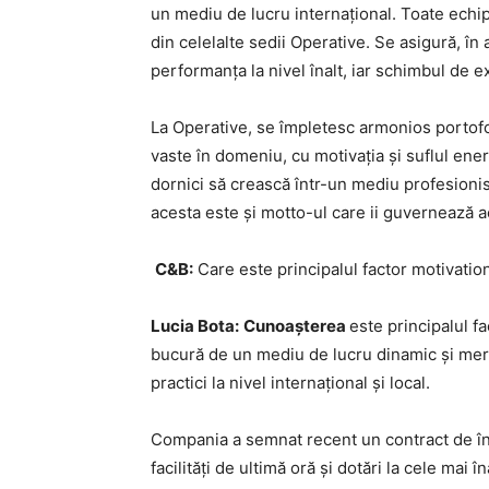
un mediu de lucru internațional. Toate echip
din celelalte sedii Operative. Se asigură, în
performanța la nivel înalt, iar schimbul de 
La Operative, se împletesc armonios portofol
vaste în domeniu, cu motivația și suflul energi
dornici să crească într-un mediu profesionis
acesta este și motto-ul care ii guvernează a
C&B:
Care este principalul factor motivatio
Lucia Bota:
Cunoașterea
este principalul f
bucură de un mediu de lucru dinamic și mere
practici la nivel internațional și local.
Compania a semnat recent un contract de înc
facilități de ultimă oră și dotări la cele mai 