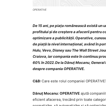
OPERATIVE
De 15 ani, pe piața românească există un un
profitului și de creștere a afacerii pentru 
optimizare a publicității. Operative, cunosc
de piață la nivel internațional, având în 
Hulu, Vevo, Disney sau The Wall Street Jou
Craiova, iar compania este în continuu pro
60% în 2022. De la Dănuț Mocanu, General 
despre compania OPERATIVE.
C&B:
Care este rolul companiei OPERATIVE
Dănuț Mocanu:
OPERATIVE
ajută companiil
eficient afacerea, trecând prin toate categor
normalizăm, să automatizăm și să optimizăm ar