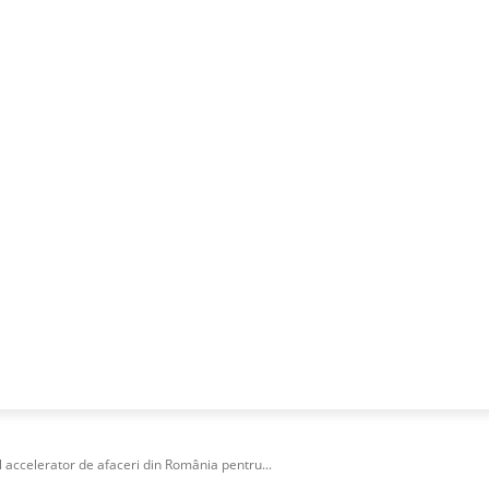
NESS
FRACTIONAL
SPECIAL GUEST
PUBLICITATE
 accelerator de afaceri din România pentru...