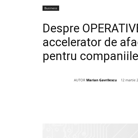
Business
Despre OPERATIVE,
accelerator de af
pentru companii
AUTOR
Marian Gavrilescu
12 martie 
Acțiune