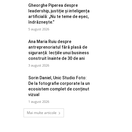
Gheorghe Piperea despre
leadership, justiție și inteligența
artificială: „Nu te teme de eșec,
îndrăznește.”
5 august 2026
Ana Maria Ruiu despre
antreprenoriatul fără plasă de
siguranță: lecțiile unui business
construit înainte de 30 de ani
3 august 2026
Sorin Daniel, Unic Studio Foto:
De la fotografie corporate la un
ecosistem complet de conținut
vizual
1 august 2026
Mai multe articole