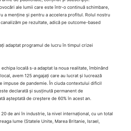
vocări ale lumii care este într-o continuă schimbare,
ru a menține și pentru a accelera profitul. Rolul nostru
 canalizăm pe rezultate, adică pe outcome-based
ți adaptat programul de lucru în timpul crizei
echipa locală s-a adaptat la noua realitate, îmbinând
 local, avem 125 angajați care au lucrat și lucrează
iile impuse de pandemie. În ciuda contextului dificil
este declarată și susținută permanent de
tă așteptată de creștere de 60% în acest an.
 de ani în industrie, la nivel internațional, cu un total
treaga lume (Statele Unite, Marea Britanie, Israel,
.