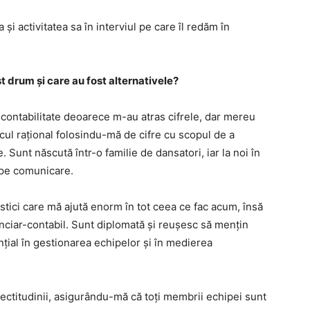
și activitatea sa în interviul pe care îl redăm în
t drum și care au fost alternativele?
i contabilitate deoarece m-au atras cifrele, dar mereu
cul rațional folosindu-mă de cifre cu scopul de a
 Sunt născută într-o familie de dansatori, iar la noi în
 pe comunicare.
stici care mă ajută enorm în tot ceea ce fac acum, însă
nanciar-contabil. Sunt diplomată și reușesc să mențin
ențial în gestionarea echipelor și în medierea
corectitudinii, asigurându-mă că toți membrii echipei sunt