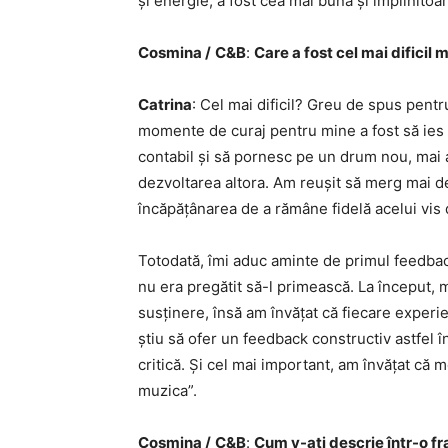
și energie, a fost cea mai bună și împlinitoa
Cosmina /
C&B
:
Care a fost cel mai difici
Catrina
: Cel mai dificil? Greu de spus pentr
momente de curaj pentru mine a fost să ies d
contabil și să pornesc pe un drum nou, mai al
dezvoltarea altora. Am reușit să merg mai de
încăpățânarea de a rămâne fidelă acelui vis d
Totodată, îmi aduc aminte de primul feedbac
nu era pregătit să-l primească. La început, m
susținere, însă am învățat că fiecare exper
știu să ofer un feedback constructiv astfel î
critică. Și cel mai important, am învățat că 
muzica”.
Cosmina /
C&B
:
Cum v-ați descrie într-o fr