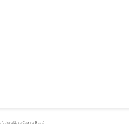
NESS
FRACTIONAL
SPECIAL GUEST
PUBLICITATE
fesională, cu Catrina Boată