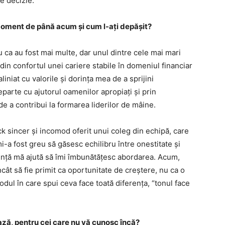
re decizie.
l moment de până acum și cum l-ați depășit?
u ca au fost mai multe, dar unul dintre cele mai mari
in confortul unei cariere stabile în domeniul financiar
iniat cu valorile și dorința mea de a sprijini
parte cu ajutorul oamenilor apropiați și prin
e a contribui la formarea liderilor de mâine.
k sincer și incomod oferit unui coleg din echipă, care
i-a fost greu să găsesc echilibru între onestitate și
iență mă ajută să îmi îmbunătățesc abordarea. Acum,
ncât să fie primit ca oportunitate de creștere, nu ca o
modul în care spui ceva face toată diferența, “tonul face
ază, pentru cei care nu vă cunosc încă?