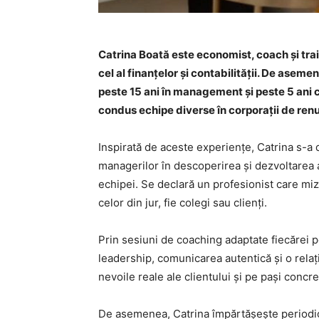
Catrina Boată este economist, coach și trai
cel al finanțelor și contabilității. De asem
peste 15 ani în management și peste 5 ani c
condus echipe diverse în corporații de ren
Inspirată de aceste experiențe, Catrina s-a 
managerilor în descoperirea și dezvoltarea a
echipei. Se declară un profesionist care mize
celor din jur, fie colegi sau clienți.
Prin sesiuni de coaching adaptate fiecărei pe
leadership, comunicarea autentică și o relaț
nevoile reale ale clientului și pe pași concre
De asemenea, Catrina împărtășește periodic 