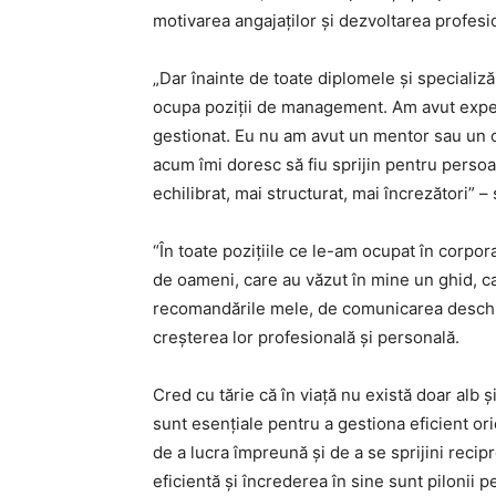
motivarea angajaților și dezvoltarea profesi
„Dar înainte de toate diplomele și specializă
ocupa poziții de management. Am avut experi
gestionat. Eu nu am avut un mentor sau un c
acum îmi doresc să fiu sprijin pentru persoa
echilibrat, mai structurat, mai încrezători” –
“În toate pozițiile ce le-am ocupat în corpo
de oameni, care au văzut în mine un ghid, 
recomandările mele, de comunicarea deschisă
creșterea lor profesională și personală.
Cred cu tărie că în viață nu există doar alb ș
sunt esențiale pentru a gestiona eficient ori
de a lucra împreună și de a se sprijini reci
eficientă și încrederea în sine sunt pilonii p