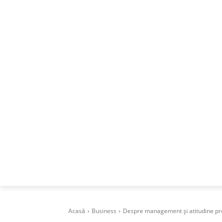
ACASA
DESPRE
CAREERS
BUSI
Acasă
Business
Despre management și atitudine pro