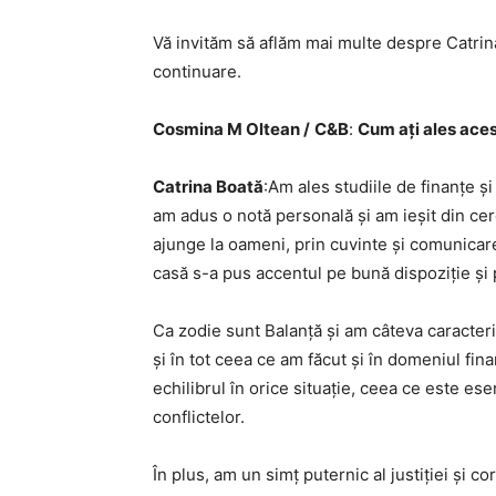
Vă invităm să aflăm mai multe despre Catrina 
continuare.
Cosmina M Oltean /
C&B
:
Cum ați ales aces
Catrina Boată
:Am ales studiile de finanțe ș
am adus o notă personală și am ieșit din cer
ajunge la oameni, prin cuvinte și comunicare.
casă s-a pus accentul pe bună dispoziție și
Ca zodie sunt Balanță și am câteva caracteri
și în tot ceea ce am făcut și în domeniul fi
echilibrul în orice situație, ceea ce este es
conflictelor.
În plus, am un simț puternic al justiției și 