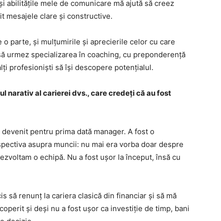
a și abilitățile mele de comunicare mă ajută să creez
it mesajele clare și constructive.
o parte, și mulțumirile și aprecierile celor cu care
 să urmez specializarea în coaching, cu preponderență
lți profesioniști să își descopere potențialul.
l narativ al carierei dvs., care credeți că au fost
 devenit pentru prima dată manager. A fost o
pectiva asupra muncii: nu mai era vorba doar despre
zvoltam o echipă. Nu a fost ușor la început, însă cu
 să renunț la cariera clasică din financiar și să mă
perit și deși nu a fost ușor ca investiție de timp, bani