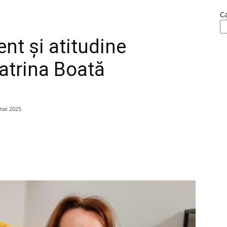
C
t și atitudine
Catrina Boată
mai 2025