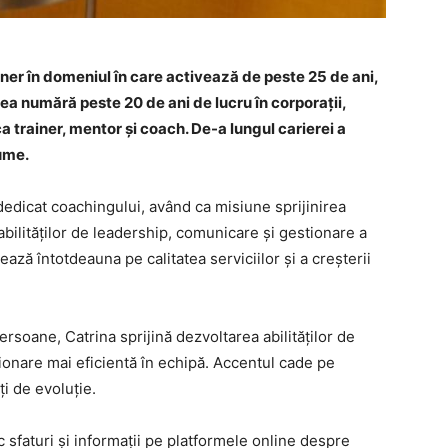
ner în domeniul în care activează de peste 25 de ani,
enea numără peste 20 de ani de lucru în corporații,
a trainer, mentor și coach. De-a lungul carierei a
ume.
dedicat coachingului, având ca misiune sprijinirea
bilităților de leadership, comunicare și gestionare a
ază întotdeauna pe calitatea serviciilor și a creșterii
rsoane, Catrina sprijină dezvoltarea abilităților de
ionare mai eficientă în echipă. Accentul cade pe
ți de evoluție.
sfaturi și informații pe platformele online despre