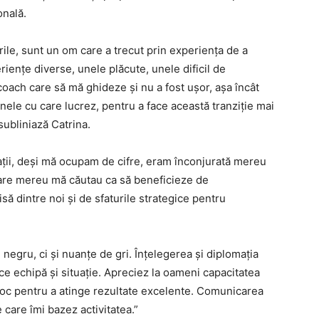
onală.
rile, sunt un om care a trecut prin experiența de a
ențe diverse, unele plăcute, unele dificil de
oach care să mă ghideze și nu a fost ușor, așa încât
nele cu care lucrez, pentru a face această tranziție mai
 subliniază Catrina.
rații, deși mă ocupam de cifre, eram înconjurată mereu
care mereu mă căutau ca să beneficieze de
 dintre noi și de sfaturile strategice pentru
i negru, ci și nuanțe de gri. Înțelegerea și diplomația
ce echipă și situație. Apreciez la oameni capacitatea
proc pentru a atinge rezultate excelente. Comunicarea
e care îmi bazez activitatea.”