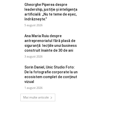
Gheorghe Piperea despre
leadership, justiție și inteligența
artificială: „Nu te teme de eșec,
îndrăznește.”
5 august 2026
Ana Maria Ruiu despre
antreprenoriatul fără plasă de
siguranță: lecțiile unui business
construit înainte de 30 de ani
3 august 2026
Sorin Daniel, Unic Studio Foto:
De la fotografie corporate la un
ecosistem complet de conținut
vizual
1 august 2026
Mai multe articole