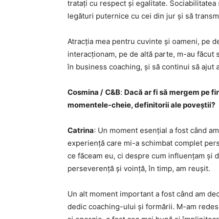
tratați cu respect și egalitate. Sociabilitate
legături puternice cu cei din jur și să transm
Atracția mea pentru cuvinte și oameni, pe de 
interacționam, pe de altă parte, m-au făcut
în business coaching, și să continui să ajut a
Cosmina /
C&B
:
Dacă ar fi să mergem pe firu
momentele-cheie, definitorii ale poveștii?
Catrina
: Un moment esențial a fost când am
experiență care mi-a schimbat complet pers
ce făceam eu, ci despre cum influențam și de
perseverență și voință, în timp, am reușit.
Un alt moment important a fost când am decis
dedic coaching-ului și formării. M-am redesco