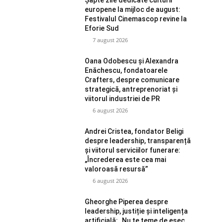
europene la mijloc de august:
Festivalul Cinemascop revine la
Eforie Sud
7 august 2026
Oana Odobescu și Alexandra
Enăchescu, fondatoarele
Crafters, despre comunicare
strategică, antreprenoriat și
viitorul industriei de PR
6 august 2026
Andrei Cristea, fondator Beligi
despre leadership, transparență
și viitorul serviciilor funerare:
„Încrederea este cea mai
valoroasă resursă”
6 august 2026
Gheorghe Piperea despre
leadership, justiție și inteligența
artificială: „Nu te teme de eșec,