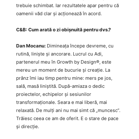
trebuie schimbat. Iar rezultatele apar pentru că
oamenii văd clar și acționează în acord.
C&B:
Cum arată o zi obișnuită pentru dvs.?
Dan Mocanu:
Dimineața începe devreme, cu
rutină, liniște și ancorare. Lucrul cu Adi,
partenerul meu în Growth by Design®, este
mereu un moment de bucurie și creație. La
prânz îmi iau timp pentru mine: mers pe jos,
sală, masă liniștită. După-amiaza o dedic
proiectelor, echipelor și sesiunilor
transformaționale. Seara e mai liberă, mai
relaxată. De mulți ani nu mai simt că „muncesc”.
Trăiesc ceea ce am de oferit. E o stare de pace
și direcție.