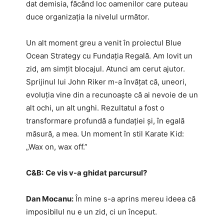
dat demisia, făcând loc oamenilor care puteau
duce organizația la nivelul următor.
Un alt moment greu a venit în proiectul Blue
Ocean Strategy cu Fundația Regală. Am lovit un
zid, am simțit blocajul. Atunci am cerut ajutor.
Sprijinul lui John Riker m-a învățat că, uneori,
evoluția vine din a recunoaște că ai nevoie de un
alt ochi, un alt unghi. Rezultatul a fost o
transformare profundă a fundației și, în egală
măsură, a mea. Un moment în stil Karate Kid:
„Wax on, wax off.”
C&B:
Ce vis v-a ghidat parcursul?
Dan Mocanu:
În mine s-a aprins mereu ideea că
imposibilul nu e un zid, ci un început.