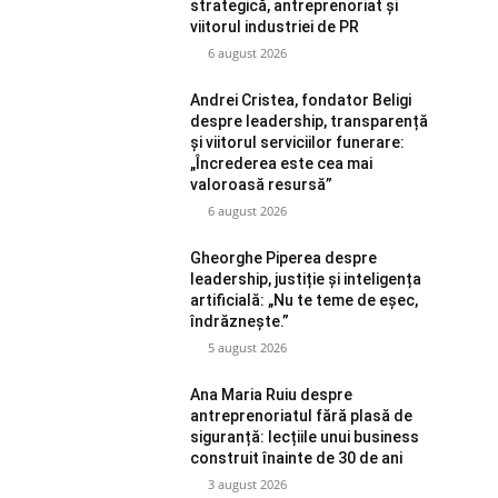
strategică, antreprenoriat și
viitorul industriei de PR
6 august 2026
Andrei Cristea, fondator Beligi
despre leadership, transparență
și viitorul serviciilor funerare:
„Încrederea este cea mai
valoroasă resursă”
6 august 2026
Gheorghe Piperea despre
leadership, justiție și inteligența
artificială: „Nu te teme de eșec,
îndrăznește.”
5 august 2026
Ana Maria Ruiu despre
antreprenoriatul fără plasă de
siguranță: lecțiile unui business
construit înainte de 30 de ani
3 august 2026