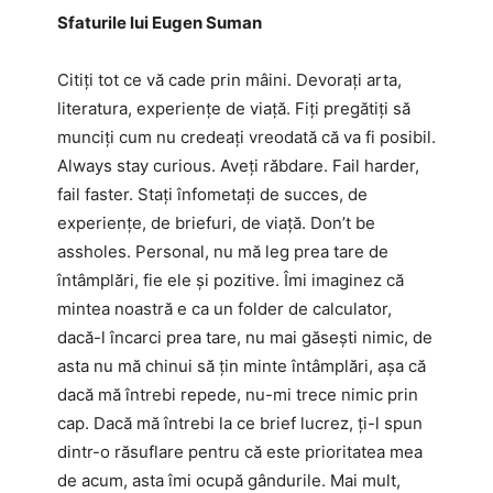
Sfaturile lui Eugen Suman
Citiți tot ce vă cade prin mâini. Devorați arta,
literatura, experiențe de viață. Fiți pregătiți să
munciți cum nu credeați vreodată că va fi posibil.
Always stay curious. Aveți răbdare. Fail harder,
fail faster. Stați înfometați de succes, de
experiențe, de briefuri, de viață. Don’t be
assholes. Personal, nu mă leg prea tare de
întâmplări, fie ele și pozitive. Îmi imaginez că
mintea noastră e ca un folder de calculator,
dacă-l încarci prea tare, nu mai găsești nimic, de
asta nu mă chinui să țin minte întâmplări, așa că
dacă mă întrebi repede, nu-mi trece nimic prin
cap. Dacă mă întrebi la ce brief lucrez, ți-l spun
dintr-o răsuflare pentru că este prioritatea mea
de acum, asta îmi ocupă gândurile. Mai mult,