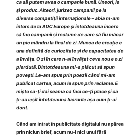
ca să putem avea o campanie bună. Uneori, le
și produc. Alteori, jurizez campanii pe la
diverse competiții internaționale – abia m-am
întors de la ADC Europe și întotdeauna încerc
să fac campanii și reclame de care să fiu măcar
un pic mândru la final de zi. Munca de creație e
una definită de curiozitate și de capacitatea de
a învăța. O zi în care n-ai învățat ceva nou e o zi
pierdută. Dintotdeauna mi-a plăcut să spun
povești. Le-am spus prin poezii când mi-am
publicat cartea, acum le spun prin reclame. E
mișto să-ți dai seama că faci ce-ți place și că
ți-au ieșit întotdeauna lucrurile așa cum ți-ai
dorit.
Când am intrat în publicitate digitalul nu apărea
prin niciun brief, acum nu-i nici unul fără