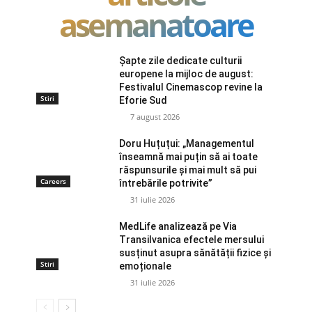
asemanatoare
Șapte zile dedicate culturii
europene la mijloc de august:
Festivalul Cinemascop revine la
Stiri
Eforie Sud
7 august 2026
Doru Huțuțui: „Managementul
înseamnă mai puțin să ai toate
răspunsurile și mai mult să pui
Careers
întrebările potrivite”
31 iulie 2026
MedLife analizează pe Via
Transilvanica efectele mersului
susținut asupra sănătății fizice și
Stiri
emoționale
31 iulie 2026