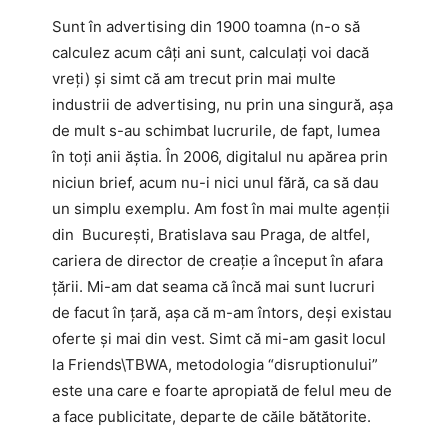
Sunt în advertising din 1900 toamna (n-o să
calculez acum câți ani sunt, calculați voi dacă
vreți) și simt că am trecut prin mai multe
industrii de advertising, nu prin una singură, așa
de mult s-au schimbat lucrurile, de fapt, lumea
în toți anii ăștia. În 2006, digitalul nu apărea prin
niciun brief, acum nu-i nici unul fără, ca să dau
un simplu exemplu. Am fost în mai multe agenții
din București, Bratislava sau Praga, de altfel,
cariera de director de creație a început în afara
țării. Mi-am dat seama că încă mai sunt lucruri
de facut în țară, așa că m-am întors, deși existau
oferte și mai din vest. Simt că mi-am gasit locul
la Friends\TBWA, metodologia “disruptionului”
este una care e foarte apropiată de felul meu de
a face publicitate, departe de căile bătătorite.