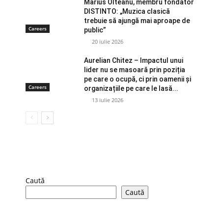
Marius Olteanu, membru fondator
DISTINTO: „Muzica clasică
trebuie să ajungă mai aproape de
Careers
public”
20 iulie 2026
Aurelian Chitez – Impactul unui
lider nu se masoară prin poziția
pe care o ocupă, ci prin oamenii și
Careers
organizațiile pe care le lasă...
13 iulie 2026
Caută
Caută