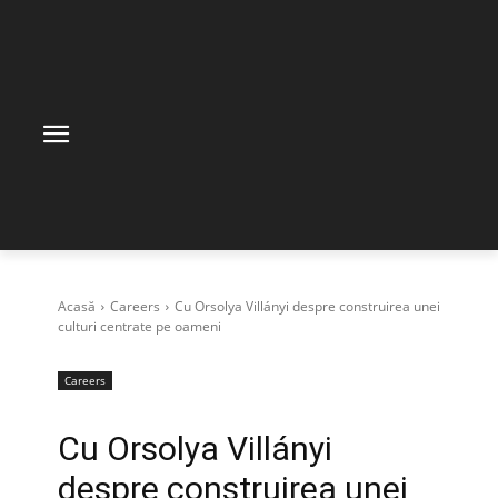
Acasă
Careers
Cu Orsolya Villányi despre construirea unei
culturi centrate pe oameni
Careers
Cu Orsolya Villányi
despre construirea unei