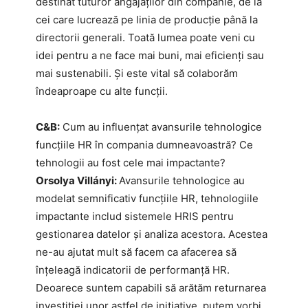
destinat tuturor angajaților din companie, de la
cei care lucrează pe linia de producție până la
directorii generali. Toată lumea poate veni cu
idei pentru a ne face mai buni, mai eficienți sau
mai sustenabili. Și este vital să colaborăm
îndeaproape cu alte funcții.
C&B:
Cum au influențat avansurile tehnologice
funcțiile HR în compania dumneavoastră? Ce
tehnologii au fost cele mai impactante?
Orsolya Villányi:
Avansurile tehnologice au
modelat semnificativ funcțiile HR, tehnologiile
impactante includ sistemele HRIS pentru
gestionarea datelor și analiza acestora. Acestea
ne-au ajutat mult să facem ca afacerea să
înțeleagă indicatorii de performanță HR.
Deoarece suntem capabili să arătăm returnarea
investiției unor astfel de inițiative, putem vorbi