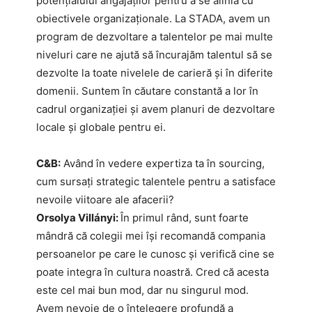
potențialului angajaților pentru a se alinia cu
obiectivele organizaționale. La STADA, avem un
program de dezvoltare a talentelor pe mai multe
niveluri care ne ajută să încurajăm talentul să se
dezvolte la toate nivelele de carieră și în diferite
domenii. Suntem în căutare constantă a lor în
cadrul organizației și avem planuri de dezvoltare
locale și globale pentru ei.
C&B:
Având în vedere expertiza ta în sourcing,
cum sursați strategic talentele pentru a satisface
nevoile viitoare ale afacerii?
Orsolya Villányi:
În primul rând, sunt foarte
mândră că colegii mei își recomandă compania
persoanelor pe care le cunosc și verifică cine se
poate integra în cultura noastră. Cred că acesta
este cel mai bun mod, dar nu singurul mod.
Avem nevoie de o înțelegere profundă a