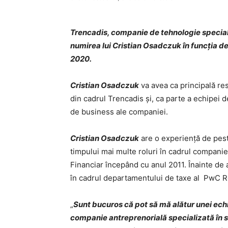
Trencadis, companie de tehnologie speciali
numirea lui Cristian Osadczuk în funcția d
2020.
Cristian Osadczuk
va avea ca principală re
din cadrul Trencadis și, ca parte a echipei 
de business ale companiei.
Cristian Osadczuk
are o experienţă de pest
timpului mai multe roluri în cadrul compani
Financiar începând cu anul 2011. Înainte de
în cadrul departamentului de taxe al PwC 
„
Sunt bucuros că pot să mă alătur unei echip
companie antreprenorială specializată în s