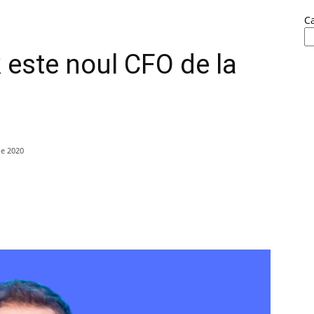
C
 este noul CFO de la
ie 2020