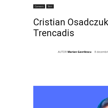
Careers
Stiri
Cristian Osadczuk
Trencadis
AUTOR
Marian Gavrilescu
8 decembr
Acțiune