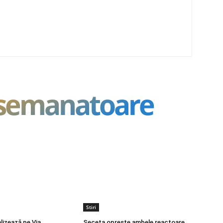
asemanatoare
Stiri
lizează pe Via
Seceta oprește ambele reactoare