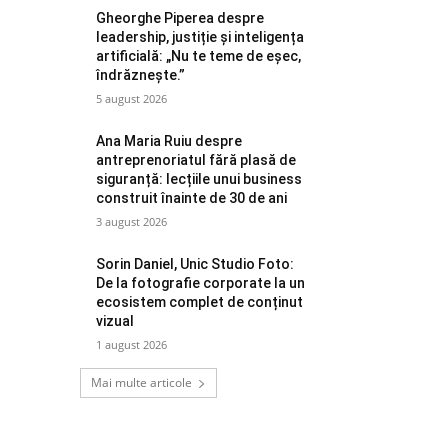
Gheorghe Piperea despre
leadership, justiție și inteligența
artificială: „Nu te teme de eșec,
îndrăznește.”
5 august 2026
Ana Maria Ruiu despre
antreprenoriatul fără plasă de
siguranță: lecțiile unui business
construit înainte de 30 de ani
3 august 2026
Sorin Daniel, Unic Studio Foto:
De la fotografie corporate la un
ecosistem complet de conținut
vizual
1 august 2026
Mai multe articole