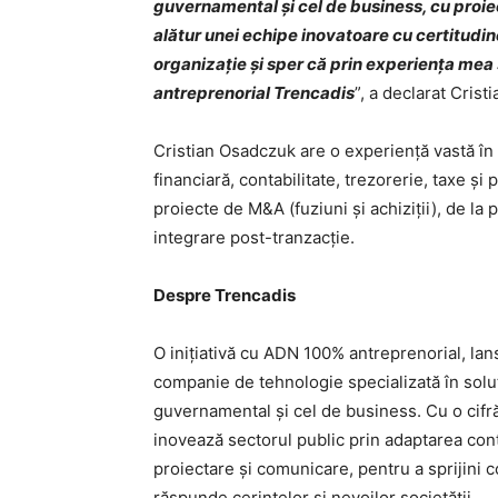
guvernamental și cel de business, cu proie
alătur unei echipe inovatoare cu certitudi
organizație și sper că prin experiența mea 
antreprenorial Trencadis
”, a declarat Cris
Cristian Osadczuk are o experiență vastă î
financiară, contabilitate, trezorerie, taxe și
proiecte de M&A (fuziuni și achiziții), de la
integrare post-tranzacție.
Despre Trencadis
O inițiativă cu ADN 100% antreprenorial, lan
companie de tehnologie specializată în solu
guvernamental și cel de business. Cu o cifr
inovează sectorul public prin adaptarea cont
proiectare și comunicare, pentru a sprijini c
răspunde cerințelor și nevoilor societății.