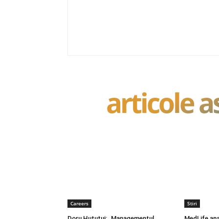
articole 
Careers
Stiri
Doru Huțuțui: „Managementul
MedLife ana