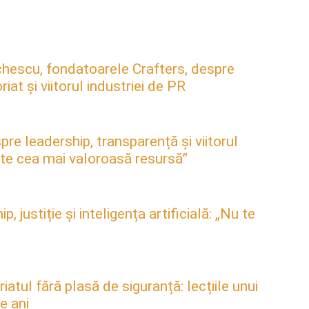
hescu, fondatoarele Crafters, despre
at și viitorul industriei de PR
pre leadership, transparență și viitorul
este cea mai valoroasă resursă”
justiție și inteligența artificială: „Nu te
atul fără plasă de siguranță: lecțiile unui
e ani