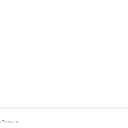
NESS
FRACTIONAL
SPECIAL GUEST
PUBLICITATE
la Trencadis