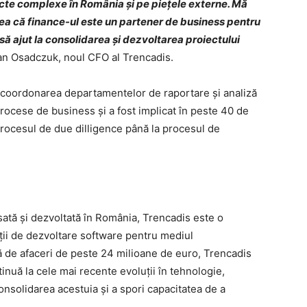
cte complexe în România și pe piețele externe. Mă
nea că finance-ul este un partener de business pentru
să ajut la consolidarea și dezvoltarea proiectului
tian Osadczuk, noul CFO al Trencadis.
n coordonarea departamentelor de raportare și analiză
 procese de business și a fost implicat în peste 40 de
 procesul de due dilligence până la procesul de
sată și dezvoltată în România, Trencadis este o
ții de dezvoltare software pentru mediul
ă de afaceri de peste 24 milioane de euro, Trencadis
inuă la cele mai recente evoluții în tehnologie,
onsolidarea acestuia și a spori capacitatea de a