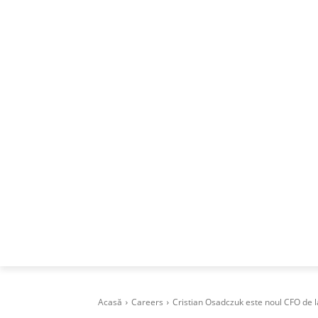
ACASA
DESPRE
CAREERS
BUSI
Acasă
Careers
Cristian Osadczuk este noul CFO de 