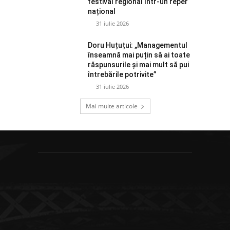
festival regional într-un reper
național
31 iulie 2026
Doru Huțuțui: „Managementul
înseamnă mai puțin să ai toate
răspunsurile și mai mult să pui
întrebările potrivite”
31 iulie 2026
Mai multe articole