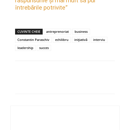
răspunsurile și mai mult să pui
întrebările potrivite”
CUVINTE CHEIE
antreprenoriat
business
Constantin Paraschiv
echilibru
inițiativă
interviu
leadership
succes