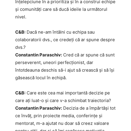
înțelepciune în a prioritiza și în a construi echipe
și comunități care să ducă ideile la următorul
nivel.
C&B:
Dacă ne-am întâlni cu echipa sau
colaboratorii dvs., ce credeți că ar spune despre
dvs.?
Constantin Paraschiv:
Cred că ar spune că sunt
perseverent, uneori perfecționist, dar
întotdeauna deschis să-i ajut să crească și să își
găsească locul în echipă.
C&B:
Care este cea mai importantă decizie pe
care ați luat-o și care v-a schimbat traiectoria?
Constantin Paraschiv:
Decizia de a împărtăși tot
ce învăț, prin proiecte media, conferințe și
mentorat, m-a ajutat nu doar să creez valoare
pentru alții, dar și să îmi regăsesc motivația