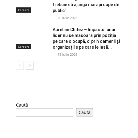
trebuie să ajungă mai aproape de
Careers
public”
20 iulie 2026
Aurelian Chitez – Impactul unui
lider nu se masoară prin poziția
pe care o ocupă, ci prin oamenii și
Careers
organizațiile pe care le lasă...
13 iulie 2026
Caută
Caută