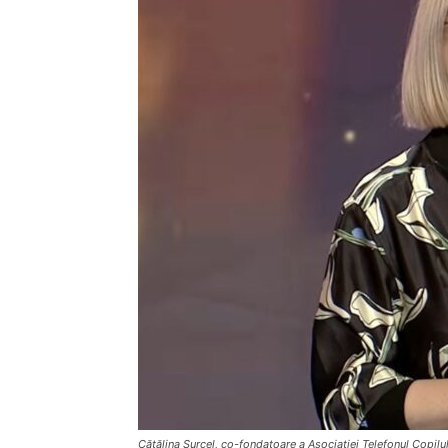
Cătălina Surcel, co-fondatoare a Asociației Telefonul Copilul