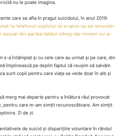
ricită nu le poate imagina.
ente care se afla în pragul suicidului, în anul 2019:
unat-la-telefonul-copilului-si-a-spus-ca-se-sinucide-
-sexual-din-partea-tatalui-vitreg-dar-nimeni-nu-a-
m s-a întâmplat și cu cele care au urmat și pe care, din
ă mă împlinească pe deplin faptul că reușim să salvăm
d ca sunt copii pentru care viața se vede doar în alb și
 să merg mai departe pentru a înlătura răul provocat
ne, pentru care m-am simțit recunoscătoare. Am simțit
linire. Zi de zi.
ntativele de suicid și disparițiile voluntare în rândul