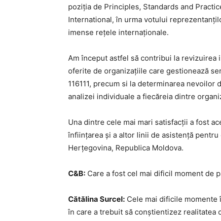
poziția de Principles, Standards and Practic
International, în urma votului reprezentanți
imense rețele internaționale.
Am început astfel să contribui la revizuirea i
oferite de organizațiile care gestionează se
116111, precum si la determinarea nevoilor de
analizei individuale a fiecăreia dintre organiz
Una dintre cele mai mari satisfacții a fost a
înființarea și a altor linii de asistență pentr
Herțegovina, Republica Moldova.
C&B:
Care a fost cel mai dificil moment de p
Cătălina Surcel:
Cele mai dificile momente î
în care a trebuit să conștientizez realitatea 