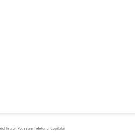
NESS
FRACTIONAL
SPECIAL GUEST
PUBLICITATE
tul firului. Povestea Telefonul Copilului