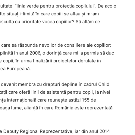
cultate, “linia verde pentru protecția copilului”. De acolo
te situații-limită în care copiii se aflau și m-am
asculta cu prioritate vocea copiilor? Să aflăm ce
 care să răspunda nevoilor de consiliere ale copiilor:
plinită în anul 2006, o dorință care mi-a permis să duc
copii, în urma finalizării proiectelor derulate în
nea Europeană.
 a devenit membră cu drepturi depline în cadrul Child
ații care oferă linii de asistență pentru copii, la nivel
anţa internaţională care reuneşte astăzi 155 de
reaga lume, alianţă în care România este reprezentată
e Deputy Regional Reprezentative, iar din anul 2014