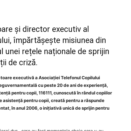
are și director executiv al
ului, împărtășește misiunea din
 unei rețele naționale de sprijin
ții de criză.
toare executivă a Asociației Telefonul Copilului
neguvernamentală cu peste 20 de ani de experiență,
tență pentru copii, 116111, cunoscută în rândul copiilor
de asistență pentru copii, creată pentru a răspunde
ntat, în anul 2006, o inițiativă unică de sprijin pentru
carierei dvs., care au fost momentele cheie care v-au