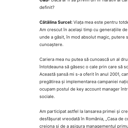
definit?
Cătălina Surcel:
Viața mea este pentru totde
Am crescut în același timp cu generațiile d
unde a găsit, în mod absolut magic, putere s
cunoaștere.
Cariera mea nu putea să cunoască un al dru
întotdeauna să găsesc o cale prin care să sch
Această șansă mi s-a oferit în anul 2001, can
pregătirea și implementarea campaniei nați
ocupam postul de key account manager într-o
sociale.
Am participat astfel la lansarea primei și cr
desfășurat vreodată în România, „Casa de c
creiona și de a asigura managementul primulu