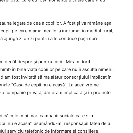
auna legată de cea a copiilor. A fost și va rămâne așa.
e copii pe care mama mea le-a îndrumat în mediul rural,
ă ajungă zi de zi pentru a le conduce pașii spre
m decât despre și pentru copii. Mi-am dorit
imb în bine viața copiilor pe care nu îi ascultă nimeni.
d am fost invitată să mă alătur consorțiului implicat în
onale “Casa de copii nu e acasă”. La acea vreme
 companie privată, dar eram implicată și în proiecte
ed că celei mai mari campanii sociale care s-a
opii nu e acasă”, asumându-mi responsabilitatea de a
i serviciu telefonic de informare și consiliere,