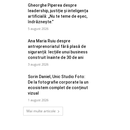
Gheorghe Piperea despre
leadership, justiție și inteligența
artificială: „Nu te teme de eșec,
îndrăznește.”
5 august 2026
Ana Maria Ruiu despre
antreprenoriatul fără plasă de
siguranță: lecțiile unui business
construit înainte de 30 de ani
3 august 2026
Sorin Daniel, Unic Studio Foto:
De la fotografie corporate la un
ecosistem complet de conținut
vizual
1 august 2026
Mai multe articole