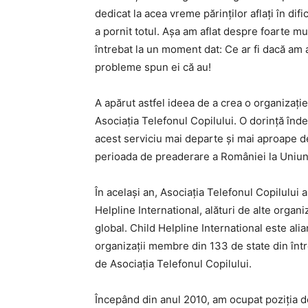
dedicat la acea vreme părinților aflați în difi
a pornit totul. Așa am aflat despre foarte mul
întrebat la un moment dat: Ce ar fi dacă am 
probleme spun ei că au!
A apărut astfel ideea de a crea o organizație
Asociația Telefonul Copilului. O dorință înde
acest serviciu mai departe și mai aproape de 
perioada de preaderare a României la Uniu
În același an, Asociația Telefonul Copilului
Helpline International, alături de alte organiz
global. Child Helpline International este ali
organizaţii membre din 133 de state din înt
de Asociaţia Telefonul Copilului.
Începând din anul 2010, am ocupat poziția d