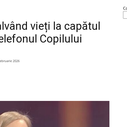
C
lvând vieți la capătul
elefonul Copilului
februarie 2026