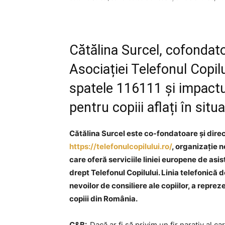
Cătălina Surcel, cofondato
Asociației Telefonul Copil
spatele 116111 și impactul
pentru copiii aflați în situa
Cătălina Surcel este co-fondatoare și direc
https://telefonulcopilului.ro/
, organizație 
care oferă serviciile liniei europene de asis
drept Telefonul Copilului. Linia telefonică 
nevoilor de consiliere ale copiilor, a repreze
copiii din România.
C&B:
Dacă ar fi să privim un fir narativ al 