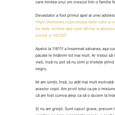
care mintea unui om crescut într-o familie fe
Devastator a fost primul apel al unei adolesc
https://hotnews.ro/povestea-fetei-care-a-s
ea-este-victima-asa-cum-afirma-a-abuzului
crezut-o-301307
Apelul la 116111 a însemnat salvarea, așa cu
păcate le întâlnim tot mai mult. Ar trebui s
vieți, însă nu pot să nu simt și tristețe știin
negru.
M-am simțit, însă, cu atât mai mult motivată
acestor copii. Am privit totul ca pe o misiu
că am fost cumva aleși ca să o ducem la îndep
Și nu am greșit. Sunt cazuri grave, precum te