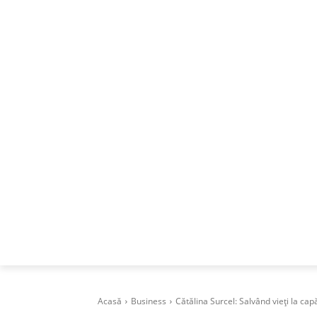
ACASA
DESPRE
CAREERS
BUSI
Acasă
Business
Cătălina Surcel: Salvând vieți la capă