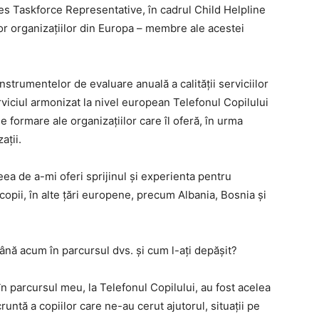
es Taskforce Representative, în cadrul Child HelpIine
lor organizațiilor din Europa – membre ale acestei
nstrumentelor de evaluare anuală a calității serviciilor
rviciul armonizat la nivel european Telefonul Copilului
 formare ale organizațiilor care îl oferă, în urma
ații.
ceea de a-mi oferi sprijinul și experienta pentru
u copii, în alte țări europene, precum Albania, Bosnia și
ână acum în parcursul dvs. și cum l-ați depășit?
n parcursul meu, la Telefonul Copilului, au fost acelea
cruntă a copiilor care ne-au cerut ajutorul, situații pe