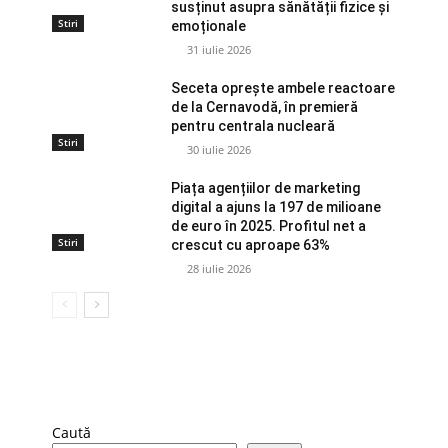
susținut asupra sănătății fizice și
Stiri
emoționale
31 iulie 2026
Seceta oprește ambele reactoare
de la Cernavodă, în premieră
pentru centrala nucleară
Stiri
30 iulie 2026
Piața agențiilor de marketing
digital a ajuns la 197 de milioane
de euro în 2025. Profitul net a
Stiri
crescut cu aproape 63%
28 iulie 2026
Caută