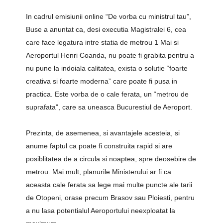
In cadrul emisiunii online “De vorba cu ministrul tau”,
Buse a anuntat ca, desi executia Magistralei 6, cea
care face legatura intre statia de metrou 1 Mai si
Aeroportul Henri Coanda, nu poate fi grabita pentru a
nu pune la indoiala calitatea, exista o solutie “foarte
creativa si foarte moderna” care poate fi pusa in
practica. Este vorba de o cale ferata, un “metrou de
suprafata”, care sa uneasca Bucurestiul de Aeroport.
Prezinta, de asemenea, si avantajele acesteia, si
anume faptul ca poate fi construita rapid si are
posiblitatea de a circula si noaptea, spre deosebire de
metrou. Mai mult, planurile Ministerului ar fi ca
aceasta cale ferata sa lege mai multe puncte ale tarii
de Otopeni, orase precum Brasov sau Ploiesti, pentru
a nu lasa potentialul Aeroportului neexploatat la