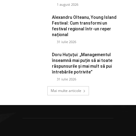
1 august 2026
Alexandru Olteanu, Young Island
Festival: Cum transformi un
festival regional într-un reper
național
31 iulie 2026
Doru Huțuțui: „Managementul
înseamnă mai puțin să ai toate
răspunsurile și mai mult să pui
întrebările potrivite”
31 iulie 2026
Mai multe articole