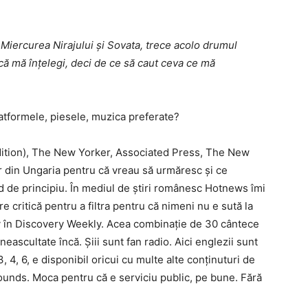
 Miercurea Nirajului și Sovata, trece acolo drumul
ă mă înțelegi, deci de ce să caut ceva ce mă
latformele, piesele, muzica preferate?
ition), The New Yorker, Associated Press, The New
r din Ungaria pentru că vreau să urmăresc și ce
d de principiu. În mediul de știri românesc Hotnews îmi
 critică pentru a filtra pentru că nimeni nu e sută la
fy în Discovery Weekly. Acea combinație de 30 cântece
neascultate încă. Șiii sunt fan radio. Aici englezii sunt
 4, 6, e disponibil oricui cu multe alte conținuturi de
ounds. Moca pentru că e serviciu public, pe bune. Fără