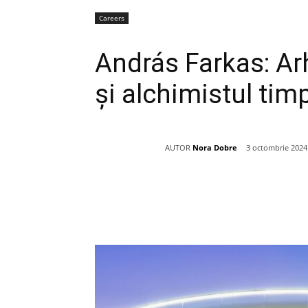
Careers
András Farkas: Arh
și alchimistul tim
AUTOR
Nora Dobre
3 octombrie 2024
Acțiune