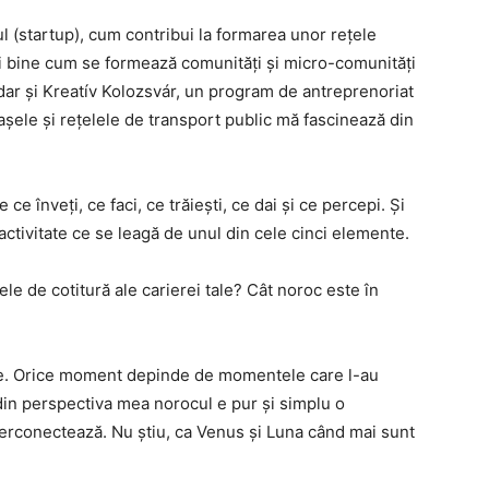
l (startup), cum contribui la formarea unor rețele
i bine cum se formează comunități și micro-comunități
ar și Kreatív Kolozsvár, un program de antreprenoriat
rașele și rețelele de transport public mă fascinează din
ce înveți, ce faci, ce trăiești, ce dai și ce percepi. Și
o activitate ce se leagă de unul din cele cinci elemente.
le de cotitură ale carierei tale? Cât noroc este în
te. Orice moment depinde de momentele care l-au
 din perspectiva mea norocul e pur și simplu o
terconectează. Nu știu, ca Venus și Luna când mai sunt