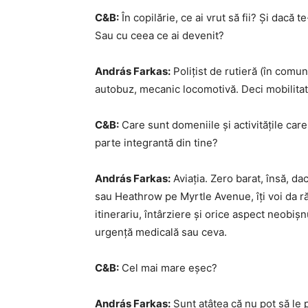
C&B:
În copilărie, ce ai vrut să fii? Și dacă 
Sau cu ceea ce ai devenit?
András Farkas:
Polițist de rutieră (în comu
autobuz, mecanic locomotivă. Deci mobilitate
C&B:
Care sunt domeniile și activitățile care 
parte integrantă din tine?
András Farkas:
Aviația. Zero barat, însă, da
sau Heathrow pe Myrtle Avenue, îți voi da 
itinerariu, întârziere și orice aspect neob
urgență medicală sau ceva.
C&B:
Cel mai mare eșec?
András Farkas:
Sunt atâtea că nu pot să le p