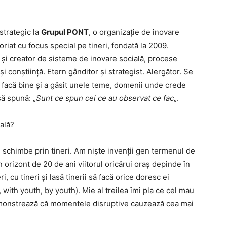
strategic la
Grupul PONT
, o organizație de inovare
oriat cu focus special pe tineri, fondată la 2009.
și creator de sisteme de inovare socială, procese
și conștiință. Etern gânditor și strategist. Alergător. Se
 facă bine și a găsit unele teme, domenii unde crede
să spună: „
Sunt ce spun cei ce au observat ce fac
„.
ală?
e schimbe prin tineri. Am niște invenții gen termenul de
 orizont de 20 de ani viitorul oricărui oraș depinde în
, cu tineri și lasă tinerii să facă orice doresc ei
 with youth, by youth). Mie al treilea îmi pla ce cel mau
 demonstrează că momentele disruptive cauzează cea mai