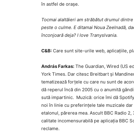
în astfel de orașe.
Tocmai alaltăieri am străbătut drumul dintre
peste o culme. E ditamai Noua Zeelnadă, dac
înconjoară deja? I love Tranyslvania.
C&B:
Care sunt site-urile web, aplicațiile, p
András Farkas:
The Guardian, Wired (US ed
York Times. Dar citesc Breitbart și Mandine
tematizează forțele cu care nu sunt de acor
dă reperul încă din 2005 cu o anumită gândire
sută impartinic. Muzică: orice îmi dă Spoti
noi în linie cu preferințele tale muzicale dar 
etalonul, părerea mea. Ascult BBC Radio 2, 3,
calitate incomensurabilă pe aplicația BBC S
reclame.