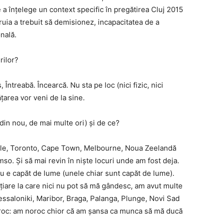
 a înțelege un context specific în pregătirea Cluj 2015
uia a trebuit să demisionez, incapacitatea de a
nală.
rilor?
, Întreabă. Încearcă. Nu sta pe loc (nici fizic, nici
ățarea vor veni de la sine.
(din nou, de mai multe ori) și de ce?
ttle, Toronto, Cape Town, Melbourne, Noua Zeelandă
mso. Și să mai revin în niște locuri unde am fost deja.
nu e capăt de lume (unele chiar sunt capăt de lume).
țiare la care nici nu pot să mă gândesc, am avut multe
ssaloniki, Maribor, Braga, Palanga, Plunge, Novi Sad
oroc: am noroc chior că am șansa ca munca să mă ducă