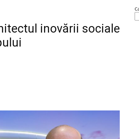
C
itectul inovării sociale
pului