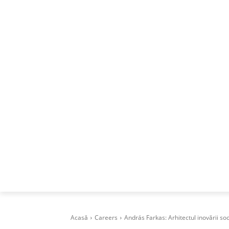
ACASA
DESPRE
CAREERS
BUSI
Acasă
Careers
András Farkas: Arhitectul inovării soc