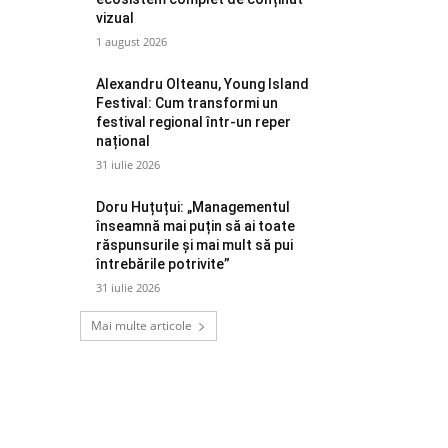
vizual
1 august 2026
Alexandru Olteanu, Young Island
Festival: Cum transformi un
festival regional într-un reper
național
31 iulie 2026
Doru Huțuțui: „Managementul
înseamnă mai puțin să ai toate
răspunsurile și mai mult să pui
întrebările potrivite”
31 iulie 2026
Mai multe articole