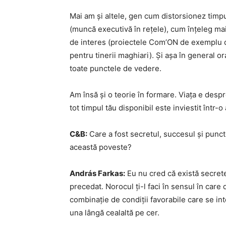
Mai am și altele, gen cum distorsionez timpu
(muncă executivă în rețele), cum înțeleg ma
de interes (proiectele Com’ON de exemplu d
pentru tinerii maghiari). Și așa în general o
toate punctele de vedere.
Am însă și o teorie în formare. Viața e despre 
tot timpul tău disponibil este inviestit într-
C&B:
Care a fost secretul, succesul și puncte
această poveste?
András Farkas:
Eu nu cred că există secre
precedat. Norocul ți-l faci în sensul în care
combinație de condiții favorabile care se in
una lângă cealaltă pe cer.