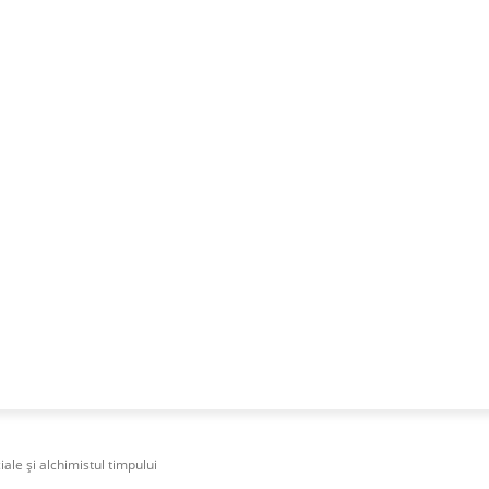
NESS
FRACTIONAL
SPECIAL GUEST
PUBLICITATE
iale și alchimistul timpului