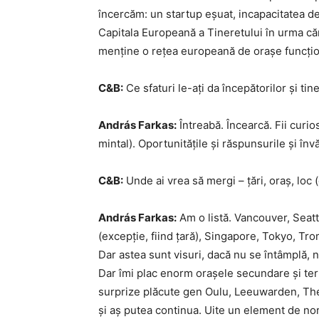
încercăm: un startup eșuat, incapacitatea de
Capitala Europeană a Tineretului în urma căr
menține o rețea europeană de orașe funcțio
C&B:
Ce sfaturi le-ați da începătorilor și tine
András Farkas:
Întreabă. Încearcă. Fii curios
mintal). Oportunitățile și răspunsurile și înv
C&B:
Unde ai vrea să mergi – țări, oraș, loc 
András Farkas:
Am o listă. Vancouver, Sea
(excepție, fiind țară), Singapore, Tokyo, Tro
Dar astea sunt visuri, dacă nu se întâmplă, 
Dar îmi plac enorm orașele secundare și ter
surprize plăcute gen Oulu, Leeuwarden, The
și aș putea continua. Uite un element de n