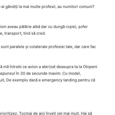
te-ai gândiți la mai multe profesii, au numitori comuni?
nism aveau pălărie albă dar cu dungă roșie), șofer
, transport, tind să cred.
sunt paralele și colaterale profesiei tale, dar care fac
că mă întrebi ce avion a aterizat deasupra ta la Otopeni
răspunsul în 30 de secunde maxim. Cu model,
ișnuit, De exemplu dacă e emergency landing pentru că
rioritizez. Tocmai de aici înveți cel mai mult. Hai să