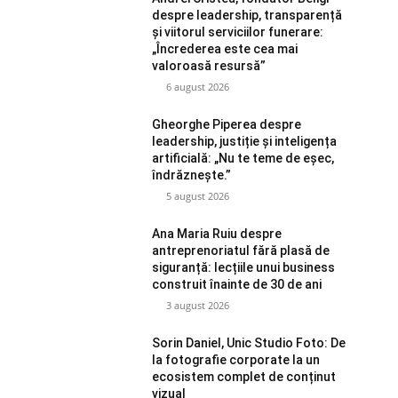
despre leadership, transparență
și viitorul serviciilor funerare:
„Încrederea este cea mai
valoroasă resursă”
6 august 2026
Gheorghe Piperea despre
leadership, justiție și inteligența
artificială: „Nu te teme de eșec,
îndrăznește.”
5 august 2026
Ana Maria Ruiu despre
antreprenoriatul fără plasă de
siguranță: lecțiile unui business
construit înainte de 30 de ani
3 august 2026
Sorin Daniel, Unic Studio Foto: De
la fotografie corporate la un
ecosistem complet de conținut
vizual