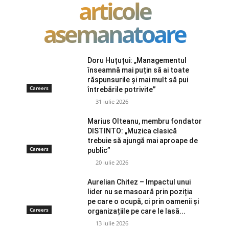
articole
asemanatoare
Doru Huțuțui: „Managementul
înseamnă mai puțin să ai toate
răspunsurile și mai mult să pui
Careers
întrebările potrivite”
31 iulie 2026
Marius Olteanu, membru fondator
DISTINTO: „Muzica clasică
trebuie să ajungă mai aproape de
Careers
public”
20 iulie 2026
Aurelian Chitez – Impactul unui
lider nu se masoară prin poziția
pe care o ocupă, ci prin oamenii și
Careers
organizațiile pe care le lasă...
13 iulie 2026