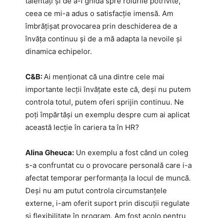
talentați și de a-i ghida spre rolurile potrivite,
ceea ce mi-a adus o satisfacție imensă. Am
îmbrățișat provocarea prin deschiderea de a
învăța continuu și de a mă adapta la nevoile și
dinamica echipelor.
C&B:
Ai menționat că una dintre cele mai
importante lecții învățate este că, deși nu putem
controla totul, putem oferi sprijin continuu. Ne
poți împărtăși un exemplu despre cum ai aplicat
această lecție în cariera ta în HR?
Alina Gheuca:
Un exemplu a fost când un coleg
s-a confruntat cu o provocare personală care i-a
afectat temporar performanța la locul de muncă.
Deși nu am putut controla circumstanțele
externe, i-am oferit suport prin discuții regulate
și flexibilitate în program. Am fost acolo pentru