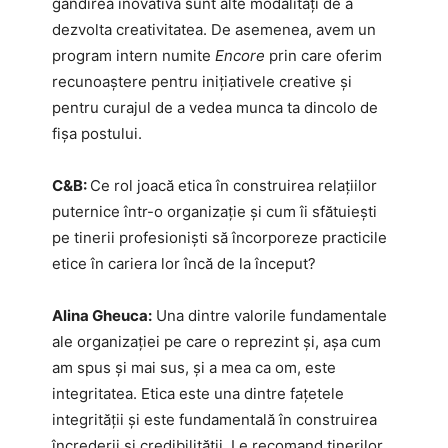
gândirea inovativă sunt alte modalități de a
dezvolta creativitatea. De asemenea, avem un
program intern numite
Encore
prin care oferim
recunoaștere pentru inițiativele creative și
pentru curajul de a vedea munca ta dincolo de
fișa postului.
C&B:
Ce rol joacă etica în construirea relațiilor
puternice într-o organizație și cum îi sfătuiești
pe tinerii profesioniști să încorporeze practicile
etice în cariera lor încă de la început?
Alina Gheuca:
Una dintre valorile fundamentale
ale organizației pe care o reprezint și, așa cum
am spus și mai sus, și a mea ca om, este
integritatea. Etica este una dintre fațetele
integrității și este fundamentală în construirea
încrederii și credibilității. Le recomand tinerilor