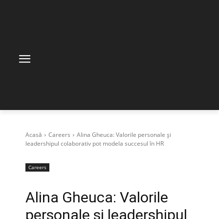
Acasă
Careers
Alina Gheuca: Valorile personale și
leadershipul colaborativ pot modela succesul în HR
Careers
Alina Gheuca: Valorile
personale și leadershipul