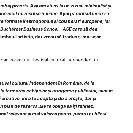
imbaj propriu. Așa am ajuns la un vizual minimalist și
 face mult cu resurse minime.
Apoi
parcursul meu s-a
re formate internaționale și colaborări europene, iar
l Bucharest Business School – ASE care să dea
imbajul artistic, dar vreau să traduc și mai ușor
ganizarea unui festival cultural independent în
stival cultural independent în România, de la
 la formarea echipelor și atragerea publicului, sunt în
i creative, de a te adapta și de a crește, dar și
n plan de rezervă. Ele te obligă să îți rafinezi
t mai relevant și mai valoros pentru pentru publicul