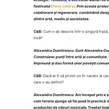
festivalul
Eforie Colorat
. Prin aceste proie
colaborare și regenerare, combinând design
dintre artă, mediu și societatea.
C&B:
Cum v-ați descrie într-o singură frază, 
încă?
Alexandra Dumitrescu
:
Sunt Alexandra Dumi
Construiesc punți între artă și comunitate,
împreună și dau formă unor povești comun
C&B:
Dacă ar fi să privim un fir narativ al c
care v-au definit?
Alexandra Dumitrescu
:
Am început prin a s
cum teroria ajunge să fie pusă în practică. 
producției de clipuri muzicale.
Treptat însă