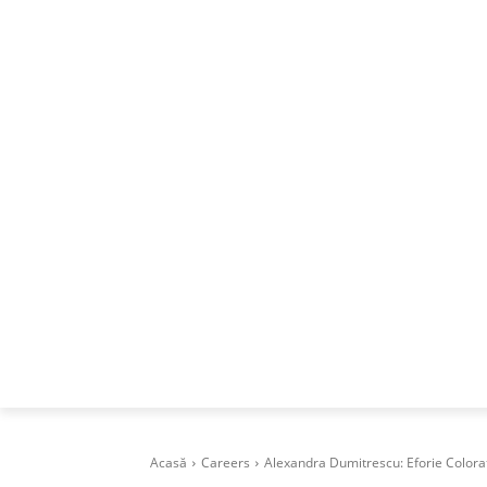
ACASA
DESPRE
CAREERS
BUSI
Acasă
Careers
Alexandra Dumitrescu: Eforie Colorat