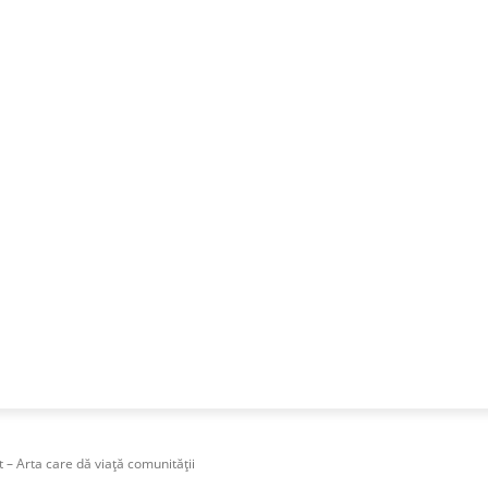
NESS
FRACTIONAL
SPECIAL GUEST
PUBLICITATE
 – Arta care dă viață comunității