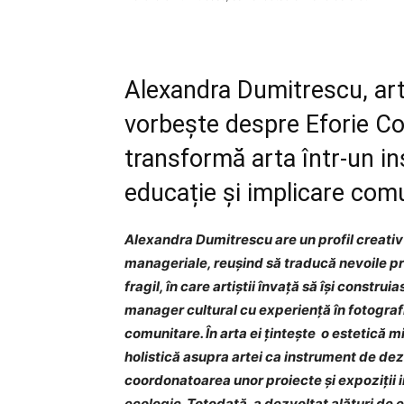
Alexandra Dumitrescu, arti
vorbește despre Eforie Co
transformă arta într-un i
educație și implicare comu
Alexandra Dumitrescu are un profil creativ s
manageriale, reușind să traducă nevoile pr
fragil, în care artiștii învață să își construi
manager cultural cu experiență în fotografie
comunitare. În arta ei țintește o estetică m
holistică asupra artei ca instrument de de
coordonatoarea unor proiecte și expoziții i
ecologic. Totodată, a dezvoltat alături de 