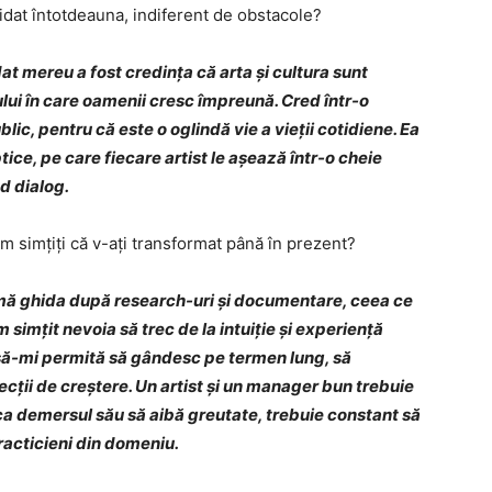
idat întotdeauna, indiferent de obstacole?
at mereu a fost credința că arta și cultura sunt
felului în care oamenii cresc împreună. Cred într-o
lic, pentru că este o oglindă vie a vieții cotidiene. Ea
e, pe care fiecare artist le așează într-o cheie
nd dialog.
m simțiți că v-ați transformat până în prezent?
mă ghida după research-uri și documentare, ceea ce
 simțit nevoia să trec de la intuiție și experiență
 să-mi permită să gândesc pe termen lung, să
ecții de creștere. Un artist și un manager bun trebuie
ar ca demersul său să aibă greutate, trebuie constant să
 practicieni din domeniu.