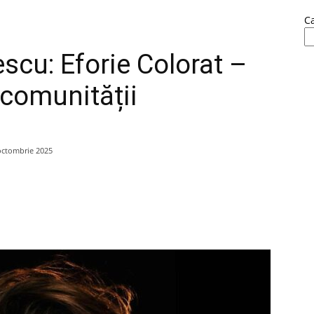
C
scu: Eforie Colorat –
 comunității
octombrie 2025