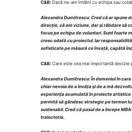
C&B:
Dacă ne-am întâlni cu echipa sau colab
Alexandra Dumitrescu
:
Cred că ar spune d
direcție, că am viziune, dar și răbdare să 
focus pe echipa de voluntari. Sunt foarte mâ
cresc odată cu proiectul. Iar responsabilități
sofisticate pe măsură ce învață, capătă înc
C&B:
Care este cea mai importantă decizie pe
Alexandra Dumitrescu
:
În domeniul în care
chiar nevoia de a învăța și de a mă dezvolta
experiența acumulată în proiecte artistice 
permită să gândesc strategic pe termen lun
sustenabil. Cred că pasul de a începe MBA-
traiectoria.