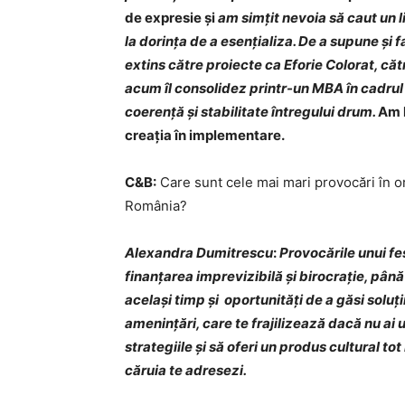
de expresie și
am simțit nevoia să caut un l
la dorința de a esențializa. De a supune și
extins către proiecte ca Eforie Colorat, căt
acum îl consolidez printr-un MBA în cadru
coerență și stabilitate întregului drum.
Am l
creația în implementare.
C&B:
Care sunt cele mai mari provocări în or
România?
Alexandra Dumitrescu
:
Provocările unui fe
finanțarea imprevizibilă și birocrație, până
același timp și oportunități de a găsi soluți
amenințări, care te frajilizează dacă nu ai u
strategiile și să oferi un produs cultural to
căruia te adresezi.