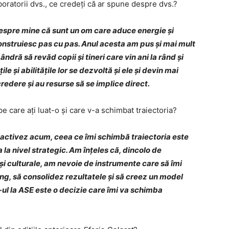
oratorii dvs., ce credeți că ar spune despre dvs.?
espre mine că sunt un om care aduce energie și
construiesc pas cu pas. Anul acesta am pus și mai mult
ndră să revăd copii și tineri care vin ani la rând și
le și abilitățile lor se dezvoltă și ele și devin mai
redere și au resurse să se implice direct.
 care ați luat-o și care v-a schimbat traiectoria?
 activez acum, ceea ce îmi schimbă traiectoria este
 la nivel strategic. Am înțeles că, dincolo de
și culturale, am nevoie de instrumente care să îmi
g, să consolidez rezultatele și să creez un model
ul la ASE este o decizie care îmi va schimba