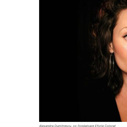
Alexandra Dumitrescu, co-fondatoare Eforie Colorat