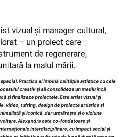
st vizual și manager cultural,
lorat – un proiect care
nstrument de regenerare,
nitară la malul mării.
pecial. Practica ei îmbină calitățile artistice cu cele
ocesului creativ și să consolideze un mediu încă
ască și finalizeze proiectele. Este artist vizual și
, video, tufting, design de proiecte artistice și
inimalistă și iconică, dar urmărește și o viziune
zvoltare. Alexandra este co-fondatoare și
nternaționale interdisciplinare, cu impact social și
echipa sa inițiative culturale de lungă durată precum