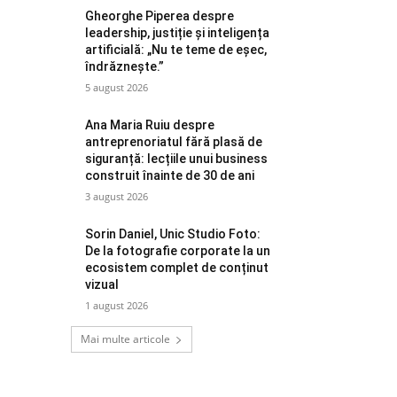
Gheorghe Piperea despre
leadership, justiție și inteligența
artificială: „Nu te teme de eșec,
îndrăznește.”
5 august 2026
Ana Maria Ruiu despre
antreprenoriatul fără plasă de
siguranță: lecțiile unui business
construit înainte de 30 de ani
3 august 2026
Sorin Daniel, Unic Studio Foto:
De la fotografie corporate la un
ecosistem complet de conținut
vizual
1 august 2026
Mai multe articole