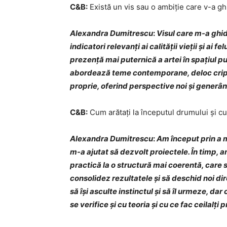
C&B:
Există un vis sau o ambiție care v-a gh
Alexandra Dumitrescu
:
Visul care m-a ghid
indicatori relevanți ai calității vieții și ai 
prezență mai puternică a artei în spațiul pub
abordează teme contemporane, deloc criptic
proprie, oferind perspective noi și generâ
C&B:
Cum arătați la începutul drumului și cu
Alexandra Dumitrescu
:
Am început prin a 
m-a ajutat să dezvolt proiectele. În timp, am
practică la o structură mai coerentă, care
consolidez rezultatele și să deschid noi dir
să își asculte instinctul și să îl urmeze, d
se verifice și cu teoria și cu ce fac ceilalți