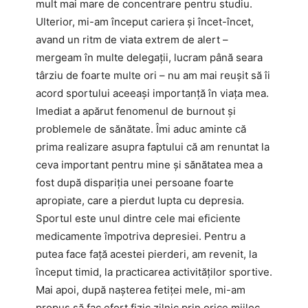
mult mai mare de concentrare pentru studiu.
Ulterior, mi-am început cariera și încet-încet,
avand un ritm de viata extrem de alert –
mergeam în multe delegații, lucram până seara
târziu de foarte multe ori – nu am mai reușit să îi
acord sportului aceeași importanță în viața mea.
Imediat a apărut fenomenul de burnout și
problemele de sănătate. Îmi aduc aminte că
prima realizare asupra faptului că am renuntat la
ceva important pentru mine și sănătatea mea a
fost după dispariția unei persoane foarte
apropiate, care a pierdut lupta cu depresia.
Sportul este unul dintre cele mai eficiente
medicamente împotriva depresiei. Pentru a
putea face față acestei pierderi, am revenit, la
început timid, la practicarea activităților sportive.
Mai apoi, după nașterea fetiței mele, mi-am
propus să fac efort fizic zilnic prin orice mijloc