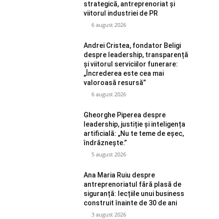
strategică, antreprenoriat și
viitorul industriei de PR
6 august 2026
Andrei Cristea, fondator Beligi
despre leadership, transparență
și viitorul serviciilor funerare:
„Încrederea este cea mai
valoroasă resursă”
6 august 2026
Gheorghe Piperea despre
leadership, justiție și inteligența
artificială: „Nu te teme de eșec,
îndrăznește.”
5 august 2026
Ana Maria Ruiu despre
antreprenoriatul fără plasă de
siguranță: lecțiile unui business
construit înainte de 30 de ani
3 august 2026