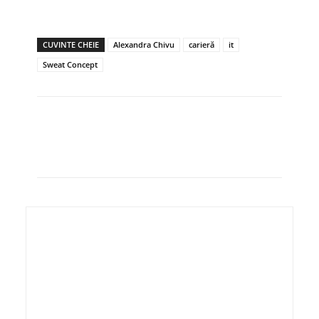
CUVINTE CHEIE
Alexandra Chivu
carieră
it
Sweat Concept