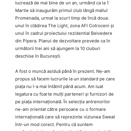
lucrează de mai bine de un an, urmând ca la 1
Martie să inaugurăm primul club lângă mallul
Promenada, urmat la scurt timp de încă doua:
unul în clădirea The Light, zona AFI Cotroceni și
unul în cadrul proiectului rezidential Belvedere
din Pipera. Planul de dezvoltare prevede ca în
următorii trei ani să ajungem la 10 cluburi
deschise în București.
A fost o muncă asiduă până în prezent. Ne-am
propus să facem lucrurile la un standard pe care
piața nu l-a mai întâlnit până acum. Am luat
legatura cu foarte mulți parteneri și furnizori de
pe piața internațională. În selecția antrenorilor
ne-am orientat către persoane cu o formare
internațională care să reprezinte viziunea Sweat
într-un mod corect. Pentru că suntem