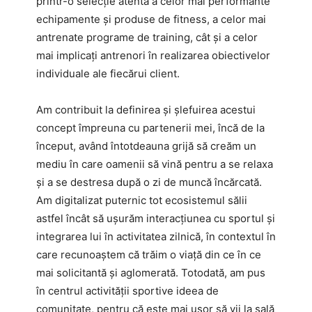
printr-o selecție atentă a celor mai performante
echipamente și produse de fitness, a celor mai
antrenate programe de training, cât și a celor
mai implicați antrenori în realizarea obiectivelor
individuale ale fiecărui client.
Am contribuit la definirea și șlefuirea acestui
concept împreuna cu partenerii mei, încă de la
început, având întotdeauna grijă să creăm un
mediu în care oamenii să vină pentru a se relaxa
și a se destresa după o zi de muncă încărcată.
Am digitalizat puternic tot ecosistemul sălii
astfel încât să ușurăm interacțiunea cu sportul și
integrarea lui în activitatea zilnică, în contextul în
care recunoaștem că trăim o viață din ce în ce
mai solicitantă și aglomerată. Totodată, am pus
în centrul activității sportive ideea de
comunitate, pentru că este mai ușor să vii la sală