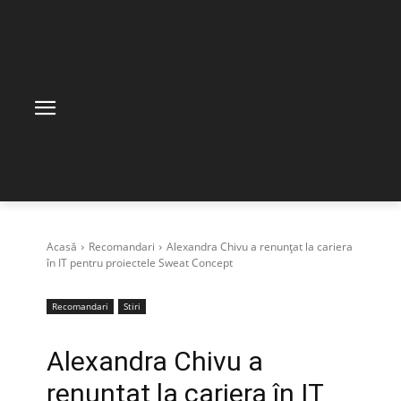
Acasă
Recomandari
Alexandra Chivu a renunțat la cariera
în IT pentru proiectele Sweat Concept
Recomandari
Stiri
Alexandra Chivu a
renunțat la cariera în IT