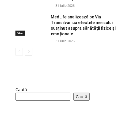
31 iulie 2026
MedLife analizează pe Via
Transilvanica efectele mersului
susținut asupra sănătății fizice și
Stiri
emoționale
31 iulie 2026
Caută
Caută