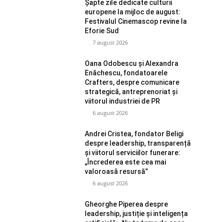
Șapte zile dedicate culturii
europene la mijloc de august:
Festivalul Cinemascop revine la
Eforie Sud
7 august 2026
Oana Odobescu și Alexandra
Enăchescu, fondatoarele
Crafters, despre comunicare
strategică, antreprenoriat și
viitorul industriei de PR
6 august 2026
Andrei Cristea, fondator Beligi
despre leadership, transparență
și viitorul serviciilor funerare:
„Încrederea este cea mai
valoroasă resursă”
6 august 2026
Gheorghe Piperea despre
leadership, justiție și inteligența