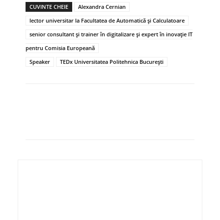
CUVINTE CHEIE
Alexandra Cernian
lector universitar la Facultatea de Automatică și Calculatoare
senior consultant și trainer în digitalizare și expert în inovație IT
pentru Comisia Europeană
Speaker
TEDx Universitatea Politehnica București