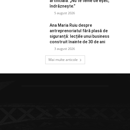
artificială: „Nu te teme de eșec,
îndrăznește.”
5 august 2026
Ana Maria Ruiu despre
antreprenoriatul fără plasă de
siguranță: lecțiile unui business
construit înainte de 30 de ani
3 august 2026
Mai multe articole