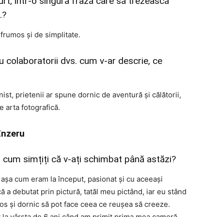
urt, într-o singură frază care să trezească
.?
frumos și de simplitate.
u colaboratorii dvs. cum v-ar descrie, ce
st, prietenii ar spune dornic de aventură și călătorii,
e arta fotografică.
Enzeru
 cum simțiți că v-ați schimbat până astăzi?
 așa cum eram la început, pasionat și cu aceeași
 a debutat prin pictură, tatăl meu pictând, iar eu stând
os și dornic să pot face ceea ce reușea să creeze.
ut la vârsta de 6 ani când am primit prima mea cameră