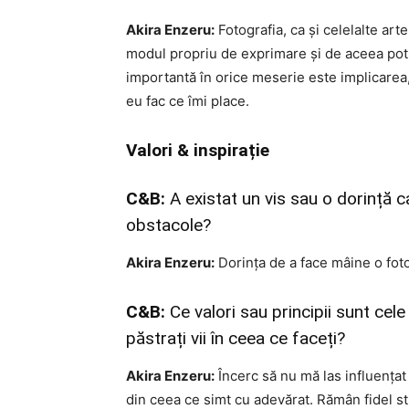
Akira Enzeru:
Fotografia, ca și celelalte art
modul propriu de exprimare și de aceea pot a
importantă în orice meserie este implicarea,
eu fac ce îmi place.
Valori & inspirație
C&B:
A existat un vis sau o dorință c
obstacole?
Akira Enzeru:
Dorința de a face mâine o foto
C&B:
Ce valori sau principii sunt cele
păstrați vii în ceea ce faceți?
Akira Enzeru:
Încerc să nu mă las influențat 
din ceea ce simt cu adevărat. Rămân fidel st