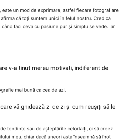
e, este un mod de exprimare, astfel fiecare fotograf are
firma că toți suntem unici în felul nostru. Cred că
 când faci ceva cu pasiune pur și simplu se vede. Iar
are v-a ținut mereu motivați, indiferent de
grafie mai bună ca cea de azi.
 care vă ghidează zi de zi și cum reușiți să le
de tendințe sau de așteptările celorlalți, ci să creez
ilului meu, chiar dacă uneori asta înseamnă să înot