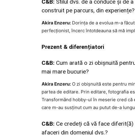
C&B:
Stilul dvs. de a conduce și de a 
construit pe parcurs, din experiențe?
Akira Enzeru:
Dorința de a evolua m-a făcut 
perfecționist, încerc întotdeauna să mă impli
Prezent & diferențiatori
C&B:
Cum arată o zi obișnuită pentr
mai mare bucurie?
Akira Enzeru:
O zi obișnuită este pentru mine
partea de editare. Prin editare, fotografia e
Transformând hobby-ul în meserie cred că este
care m-au susținut cum au putut de-a lungul
C&B:
Ce credeți că vă face diferit(ă) 
afaceri din domeniul dvs.?