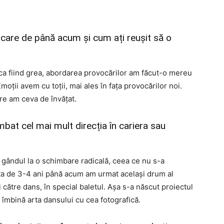
care de până acum și cum ați reușit să o
 ca fiind grea, abordarea provocărilor am făcut-o mereu
Emoții avem cu toții, mai ales în fața provocărilor noi.
re am ceva de învățat.
bat cel mai mult direcția în cariera sau
ândul la o schimbare radicală, ceea ce nu s-a
sta de 3-4 ani până acum am urmat același drum al
 către dans, în special baletul. Așa s-a născut proiectul
îmbină arta dansului cu cea fotografică.