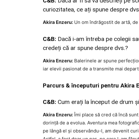
C&B:
Dacă ar fi să vă descrieți pe sc
curiozitatea, ce ați spune despre dvs
Akira Enzeru:
Un om îndrăgostit de artă, de 
C&B:
Dacă i-am întreba pe colegii sa
credeți că ar spune despre dvs.?
Akira Enzeru:
Balerinele ar spune perfecționi
iar elevii pasionat de a transmite mai depart
Parcurs & începuturi pentru Akira 
C&B:
Cum erați la început de drum și
Akira Enzeru:
Îmi place să cred că încă sunt
dorință de a evolua. Aventura mea fotografică
pe lângă el și observându-l, am devenit curi
Astfel, a fost doar un pas, pe care l-am făc