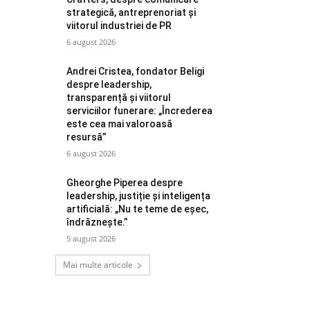
strategică, antreprenoriat și
viitorul industriei de PR
6 august 2026
Andrei Cristea, fondator Beligi
despre leadership,
transparență și viitorul
serviciilor funerare: „Încrederea
este cea mai valoroasă
resursă”
6 august 2026
Gheorghe Piperea despre
leadership, justiție și inteligența
artificială: „Nu te teme de eșec,
îndrăznește.”
5 august 2026
Mai multe articole