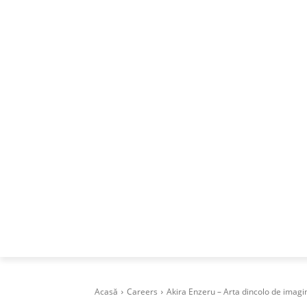
ACASA
DESPRE
CAREERS
BUSI
Acasă
Careers
Akira Enzeru – Arta dincolo de imagi