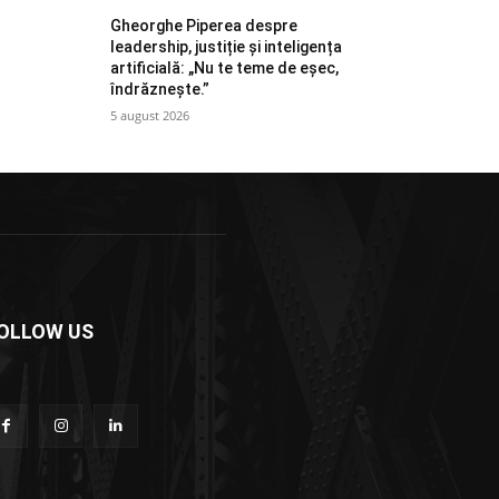
Gheorghe Piperea despre
leadership, justiție și inteligența
artificială: „Nu te teme de eșec,
îndrăznește.”
5 august 2026
OLLOW US