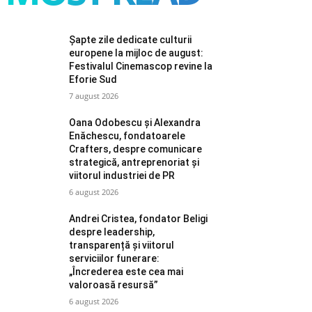
Șapte zile dedicate culturii
europene la mijloc de august:
Festivalul Cinemascop revine la
Eforie Sud
7 august 2026
Oana Odobescu și Alexandra
Enăchescu, fondatoarele
Crafters, despre comunicare
strategică, antreprenoriat și
viitorul industriei de PR
6 august 2026
Andrei Cristea, fondator Beligi
despre leadership,
transparență și viitorul
serviciilor funerare:
„Încrederea este cea mai
valoroasă resursă”
6 august 2026