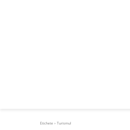
ACASA
DESPRE
CAREERS
BUSI
Etichete
Turismul