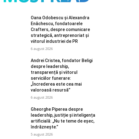
Oana Odobescu și Alexandra
Enăchescu, fondatoarele
Crafters, despre comunicare
strategică, antreprenoriat și
viitorul industriei de PR
6 august 2026
Andrei Cristea, fondator Beligi
despre leadership,
transparență și viitorul
serviciilor funerare:
„Încrederea este cea mai
valoroasă resursă”
6 august 2026
Gheorghe Piperea despre
leadership, justiție și inteligența
artificială: „Nu te teme de eșec,
îndrăznește.”
5 august 2026