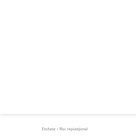
ACASA
DESPRE
CAREERS
BUSI
Etichete
Risc reputațional