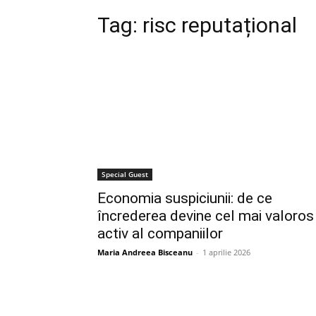
Tag:
risc reputațional
Special Guest
Economia suspiciunii: de ce
încrederea devine cel mai valoros
activ al companiilor
Maria Andreea Bisceanu
-
1 aprilie 2026