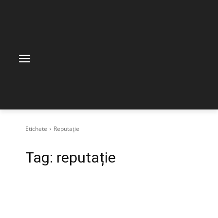
Etichete
Reputație
Tag:
reputație