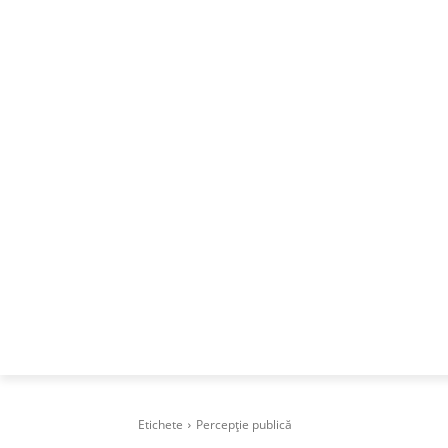
ACASA
DESPRE
CAREERS
BUSI
Etichete
Percepție publică