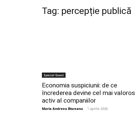
Tag:
percepție publică
Special Guest
Economia suspiciunii: de ce
încrederea devine cel mai valoros
activ al companiilor
Maria Andreea Bisceanu
-
1 aprilie 2026