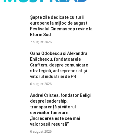
Șapte zile dedicate culturii
europene la mijloc de august:
Festivalul Cinemascop revine la
Eforie Sud
7 august 2026
Oana Odobescu și Alexandra
Enăchescu, fondatoarele
Crafters, despre comunicare
strategică, antreprenoriat și
viitorul industriei de PR
6 august 2026
Andrei Cristea, fondator Beligi
despre leadership,
transparență și viitorul
serviciilor funerare:
„Încrederea este cea mai
valoroasă resursă”
6 august 2026