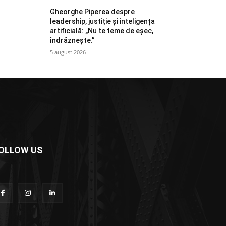
Gheorghe Piperea despre
leadership, justiție și inteligența
artificială: „Nu te teme de eșec,
îndrăznește.”
5 august 2026
OLLOW US