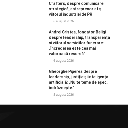
Crafters, despre comunicare
strategică, antreprenoriat și
viitorul industriei de PR
6 august 2026
Andrei Cristea, fondator Beligi
despre leadership, transparență
și viitorul serviciilor funerare:
„Încrederea este cea mai
valoroasă resursă”
6 august 2026
Gheorghe Piperea despre
leadership, justiție și inteligența
artificială: „Nu te teme de eșec,
îndrăznește.”
5 august 2026