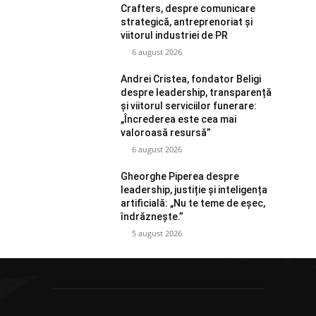
Crafters, despre comunicare
strategică, antreprenoriat și
viitorul industriei de PR
6 august 2026
Andrei Cristea, fondator Beligi
despre leadership, transparență
și viitorul serviciilor funerare:
„Încrederea este cea mai
valoroasă resursă”
6 august 2026
Gheorghe Piperea despre
leadership, justiție și inteligența
artificială: „Nu te teme de eșec,
îndrăznește.”
5 august 2026