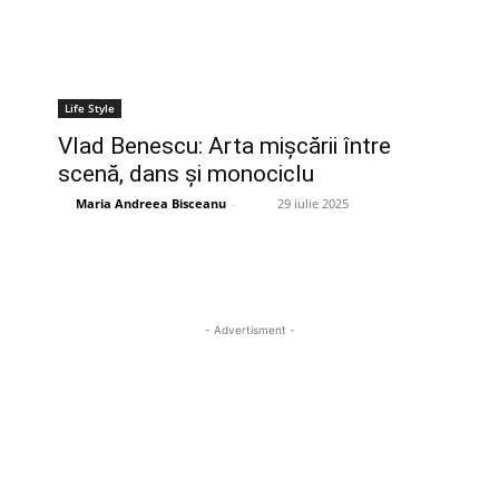
Life Style
Vlad Benescu: Arta mișcării între
scenă, dans și monociclu
Maria Andreea Bisceanu
-
29 iulie 2025
- Advertisment -