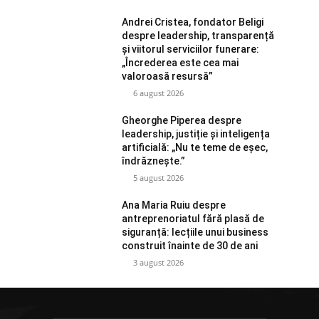
Andrei Cristea, fondator Beligi
despre leadership, transparență
și viitorul serviciilor funerare:
„Încrederea este cea mai
valoroasă resursă”
6 august 2026
Gheorghe Piperea despre
leadership, justiție și inteligența
artificială: „Nu te teme de eșec,
îndrăznește.”
5 august 2026
Ana Maria Ruiu despre
antreprenoriatul fără plasă de
siguranță: lecțiile unui business
construit înainte de 30 de ani
3 august 2026