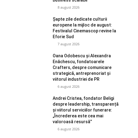
8 august 2026
Șapte zile dedicate culturii
europene la mijloc de august:
Festivalul Cinemascop revine la
Eforie Sud
7 august 2026
Oana Odobescu și Alexandra
Enăchescu, fondatoarele
Crafters, despre comunicare
strategică, antreprenoriat și
viitorul industriei de PR
6 august 2026
Andrei Cristea, fondator Beligi
despre leadership, transparență
și viitorul serviciilor funerare:
„Încrederea este cea mai
valoroasă resursă”
6 august 2026