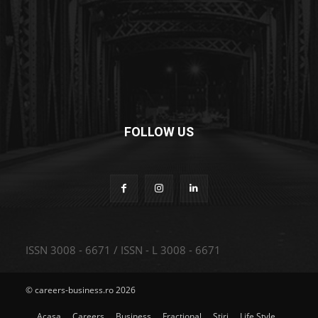
FOLLOW US
ISSN 3008 - 6671 / ISSN - L 3008 - 6671
© careers-business.ro 2026
Acasa
Careers
Business
Fractional
Stiri
Life Style