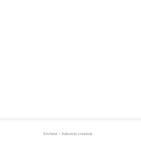
ACASA
DESPRE
CAREERS
BUSI
Etichete
Industrie creativă