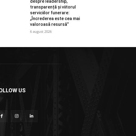
despre leadership,
transparență și viitorul
serviciilor funerare:
„Încrederea este cea mai
valoroasă resursă”
6 august 2026
OLLOW US