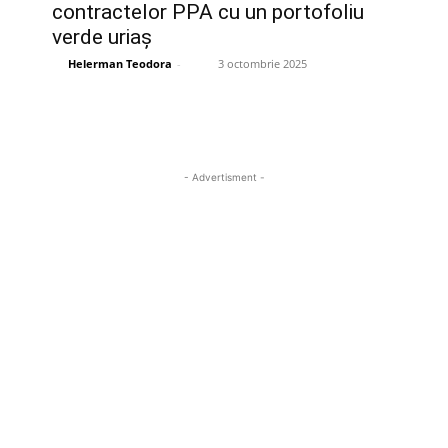
contractelor PPA cu un portofoliu
verde uriaș
Helerman Teodora
-
3 octombrie 2025
- Advertisment -