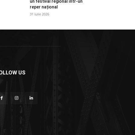
un festival regional într-un
reper național
31 iulie 2026
OLLOW US