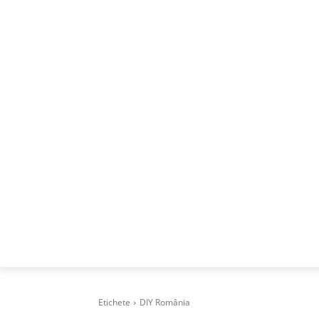
ACASA
DESPRE
CAREERS
BUSI
Etichete
DIY România