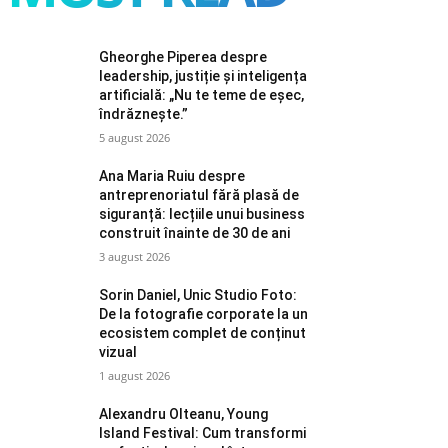
Gheorghe Piperea despre
leadership, justiție și inteligența
artificială: „Nu te teme de eșec,
îndrăznește.”
5 august 2026
Ana Maria Ruiu despre
antreprenoriatul fără plasă de
siguranță: lecțiile unui business
construit înainte de 30 de ani
3 august 2026
Sorin Daniel, Unic Studio Foto:
De la fotografie corporate la un
ecosistem complet de conținut
vizual
1 august 2026
Alexandru Olteanu, Young
Island Festival: Cum transformi