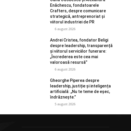
Enăchescu, fondatoarele
Crafters, despre comunicare
strategică, antreprenoriat și
viitorul industriei de PR
6 august 2026
Andrei Cristea, fondator Beligi
despre leadership, transparență
și viitorul serviciilor funerare:
„Încrederea este cea mai
valoroasă resursă”
6 august 2026
Gheorghe Piperea despre
leadership, justiție și inteligența
artificială: „Nu te teme de eșec,
îndrăznește.”
5 august 2026