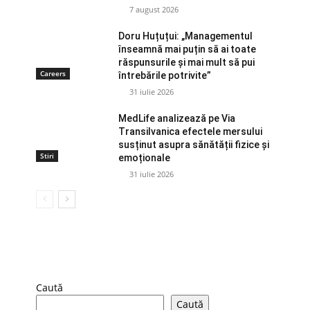
7 august 2026
Doru Huțuțui: „Managementul
înseamnă mai puțin să ai toate
răspunsurile și mai mult să pui
Careers
întrebările potrivite”
31 iulie 2026
MedLife analizează pe Via
Transilvanica efectele mersului
susținut asupra sănătății fizice și
Stiri
emoționale
31 iulie 2026
Caută
Caută