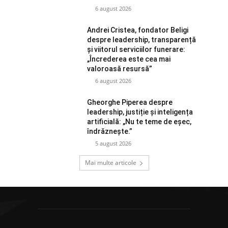
6 august 2026
Andrei Cristea, fondator Beligi
despre leadership, transparență
și viitorul serviciilor funerare:
„Încrederea este cea mai
valoroasă resursă”
6 august 2026
Gheorghe Piperea despre
leadership, justiție și inteligența
artificială: „Nu te teme de eșec,
îndrăznește.”
5 august 2026
Mai multe articole