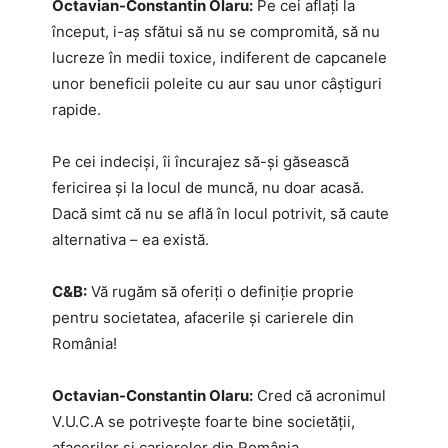
Octavian-Constantin Olaru:
Pe cei aflați la
început, i-aș sfătui să nu se compromită, să nu
lucreze în medii toxice, indiferent de capcanele
unor beneficii poleite cu aur sau unor câștiguri
rapide.
Pe cei indeciși, îi încurajez să-și găsească
fericirea și la locul de muncă, nu doar acasă.
Dacă simt că nu se află în locul potrivit, să caute
alternativa – ea există.
C&B:
Vă rugăm să oferiți o definiție proprie
pentru societatea, afacerile și carierele din
România!
Octavian-Constantin Olaru:
Cred că acronimul
V.U.C.A se potrivește foarte bine societății,
afacerilor și carierelor din România.