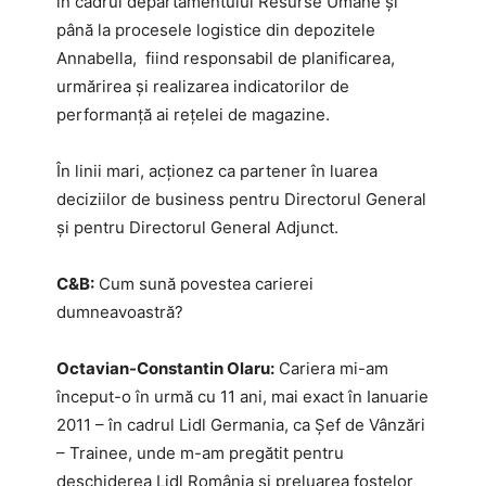
în cadrul departamentului Resurse Umane și
până la procesele logistice din depozitele
Annabella, fiind responsabil de planificarea,
urmărirea și realizarea indicatorilor de
performanță ai rețelei de magazine.
În linii mari, acționez ca partener în luarea
deciziilor de business pentru Directorul General
și pentru Directorul General Adjunct.
C&B:
Cum sună povestea carierei
dumneavoastră?
Octavian-Constantin Olaru:
Cariera mi-am
început-o în urmă cu 11 ani, mai exact în Ianuarie
2011 – în cadrul Lidl Germania, ca Șef de Vânzări
– Trainee, unde m-am pregătit pentru
deschiderea Lidl România și preluarea fostelor