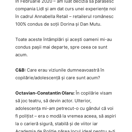
În Februarie 2020 – am luat decizia sa părăsesc
compania Lidl și am dat curs unei experiențe noi
în cadrul Annabella Retail – retailerul românesc
100% condus de soții Dorina și Dan Mutu.
Toate aceste întâmplări și acești oameni mi-au
condus pașii mai departe, spre ceea ce sunt
acum.
C&B:
Care erau viziunile dumneavoastră în
copilărie/adolescență și care sunt acum?
Octavian-Constantin Olaru:
În copilărie visam
să joc teatru, să devin actor. Ulterior,
adolescența mi-am petrecut-o cu gândul că voi
fi polițist – era o modă la vremea aceea, să aspiri
la o carieră sigură, stabilă și de viitor iar
Academia de Poliție părea locul ideal pentru a-ți