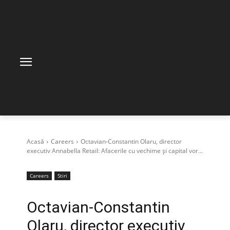
Acasă
Careers
Octavian-Constantin Olaru, director
executiv Annabella Retail: Afacerile cu vechime și capital vor...
Careers
Stiri
Octavian-Constantin
Olaru, director executiv