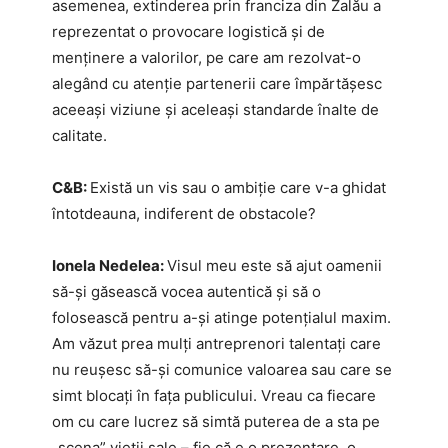
asemenea, extinderea prin franciza din Zalău a
reprezentat o provocare logistică și de
menținere a valorilor, pe care am rezolvat-o
alegând cu atenție partenerii care împărtășesc
aceeași viziune și aceleași standarde înalte de
calitate.
C&B:
Există un vis sau o ambiție care v-a ghidat
întotdeauna, indiferent de obstacole?
Ionela Nedelea:
Visul meu este să ajut oamenii
să-și găsească vocea autentică și să o
folosească pentru a-și atinge potențialul maxim.
Am văzut prea mulți antreprenori talentați care
nu reușesc să-și comunice valoarea sau care se
simt blocați în fața publicului. Vreau ca fiecare
om cu care lucrez să simtă puterea de a sta pe
„scena” vieții sale – fie că e o prezentare, o