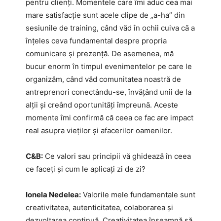
pentru clienți. Momentele care îmi aduc cea mai
mare satisfacție sunt acele clipe de „a-ha” din
sesiunile de training, când văd în ochii cuiva că a
înțeles ceva fundamental despre propria
comunicare și prezență. De asemenea, mă
bucur enorm în timpul evenimentelor pe care le
organizăm, când văd comunitatea noastră de
antreprenori conectându-se, învățând unii de la
alții și creând oportunități împreună. Aceste
momente îmi confirmă că ceea ce fac are impact
real asupra vieților și afacerilor oamenilor.
C&B:
Ce valori sau principii vă ghidează în ceea
ce faceți și cum le aplicați zi de zi?
Ionela Nedelea:
Valorile mele fundamentale sunt
creativitatea, autenticitatea, colaborarea și
dezvoltarea continuă. Creativitatea înseamnă să