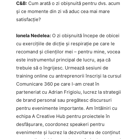
C&B:
Cum arată o zi obișnuită pentru dvs. acum
și ce momente din zi vă aduc cea mai mare
satisfacție?
Ionela Nedelea:
O zi obișnuită începe de obicei
cu exercițiile de dicție și respirație pe care le
recomand și clienților mei – pentru mine, vocea
este instrumentul principal de lucru, așa că
trebuie să o îngrijesc. Urmează sesiuni de
training online cu antreprenorii înscriși la cursul
Comunicare 360 pe care l-am creat în
parteneriat cu Adrian Frigioiu, lucrez la strategii
de brand personal sau pregătesc discursuri
pentru evenimente importante. Am întâlniri cu
echipa A Creative Hub pentru proiectele în
desfășurare, coordonez speakeri pentru
evenimente și lucrez la dezvoltarea de conținut