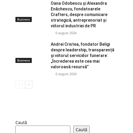
Oana Odobescu și Alexandra
Enăchescu, fondatoarele
Crafters, despre comunicare
Business
strategică, antreprenoriat și
viitorul industriei de PR
6 august 2026
Andrei Cristea, fondator Beligi
despre leadership, transparență
și viitorul serviciilor funerare:
Business
„Încrederea este cea mai
valoroasă resursă”
6 august 2026
Caută
Caută