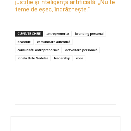
justiție și inteligența artificială: „Nu te
teme de eșec, îndrăznește.”
CUVINTE CHEIE
antreprenoriat
branding personal
branduri
comunicare autentică
comunități antreprenoriale
dezvoltare personală
Ionela Bîrle Nedelea
leadership
voce