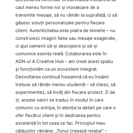
caut mereu forme noi și inovatoare de a
transmite mesaje, să nu rămân la suprafață, ci să
găsesc soluții personalizate pentru fiecare
client. Autenticitatea este piatra de temelie – nu
construiesc imagini false sau mesaje exagerate,
ci ajut oamenii să-și descopere și să-și
comunice esența reală. Colaborarea este în
ADN-ul A Creative Hub – am creat acest spațiu
și funcționăm ca un ecosistem integrat.
Dezvoltarea continuă înseamnă că eu însămi
trebuie să rămân mereu studentă – să citesc, să
experimentez, să învăț din fiecare proiect. Zi de
zi, aceste valori se traduc în modul în care
comunic cu echipa, în atenția la detalii pe care o
ofer fiecărui client și în dedicarea pentru
excelență în tot ceea ce fac. Principiul meu
călăuzitor rămâne: „Tonul creează relația!” –