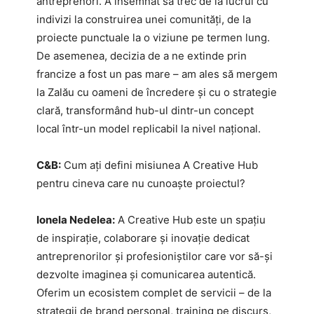
antreprenori. A însemnat să trec de la lucrul cu
indivizi la construirea unei comunități, de la
proiecte punctuale la o viziune pe termen lung.
De asemenea, decizia de a ne extinde prin
francize a fost un pas mare – am ales să mergem
la Zalău cu oameni de încredere și cu o strategie
clară, transformând hub-ul dintr-un concept
local într-un model replicabil la nivel național.
C&B:
Cum ați defini misiunea A Creative Hub
pentru cineva care nu cunoaște proiectul?
Ionela Nedelea:
A Creative Hub este un spațiu
de inspirație, colaborare și inovație dedicat
antreprenorilor și profesioniștilor care vor să-și
dezvolte imaginea și comunicarea autentică.
Oferim un ecosistem complet de servicii – de la
strategii de brand personal, training pe discurs,