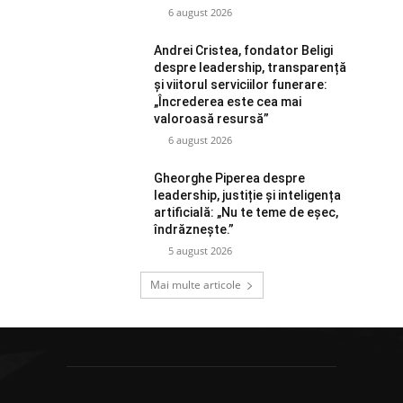
6 august 2026
Andrei Cristea, fondator Beligi
despre leadership, transparență
și viitorul serviciilor funerare:
„Încrederea este cea mai
valoroasă resursă”
6 august 2026
Gheorghe Piperea despre
leadership, justiție și inteligența
artificială: „Nu te teme de eșec,
îndrăznește.”
5 august 2026
Mai multe articole