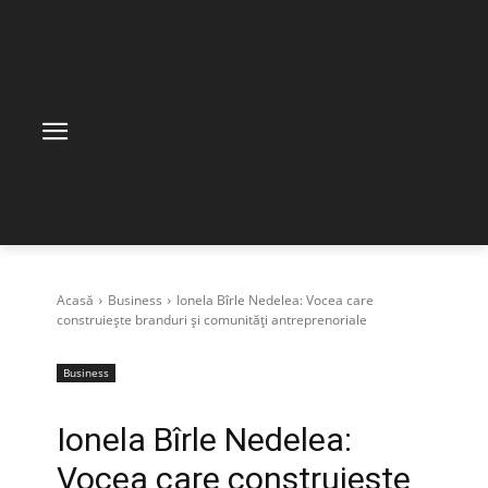
Acasă
Business
Ionela Bîrle Nedelea: Vocea care
construiește branduri și comunități antreprenoriale
Business
Ionela Bîrle Nedelea:
Vocea care construiește