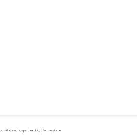
NESS
FRACTIONAL
SPECIAL GUEST
PUBLICITATE
ersitatea în oportunități de creștere