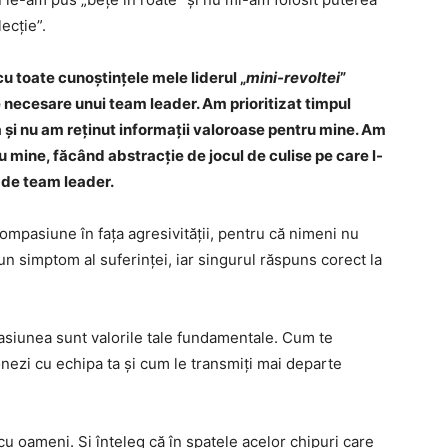
ecție”.
cu toate cunoștințele mele liderul „
mini-revoltei
”
e necesare unui team leader. Am prioritizat timpul
a și nu am reținut informații valoroase pentru mine. Am
cu mine, făcând abstracție de jocul de culise pe care l-
 de team leader.
ompasiune în fața agresivității, pentru că nimeni nu
 un simptom al suferinței, iar singurul răspuns corect la
asiunea sunt valorile tale fundamentale. Cum te
nezi cu echipa ta și cum le transmiți mai departe
cu oameni. Și înțeleg că în spatele acelor chipuri care