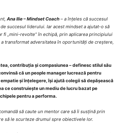
ent,
Ana Ilie – Mindset Coach
– a înțeles că succesul
de succesul liderului. Iar acest mindset a ajutat-o să
r fi „mini-revolte” în echipă, prin aplicarea principiului
 a transformat adversitatea în oportunități de creștere,
tea, contribuția și compasiunea – definesc stilul său
 convinsă că un people manager lucrează pentru
empatie și înțelegere, își ajută colegii să depășească
ea ce construiește un mediu de lucru bazat pe
chipele pentru a performa.
recomandă să caute un mentor care să îi susțină prin
re să le scurteze drumul spre obiectivele lor.