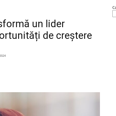
C
sformă un lider
ortunități de creștere
2024