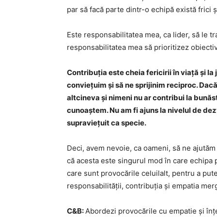
par să facă parte dintr-o echipă există frici ș
Este responsabilitatea mea, ca lider, să le 
responsabilitatea mea să prioritizez obiective
Contribuția este cheia fericirii în viață și la
conviețuim și să ne sprijinim reciproc. Dacă
altcineva și nimeni nu ar contribui la bunăst
cunoaștem. Nu am fi ajuns la nivelul de dezv
supraviețuit ca specie.
Deci, avem nevoie, ca oameni, să ne ajutăm î
că acesta este singurul mod în care echipa p
care sunt provocările celuilalt, pentru a pu
responsabilității, contribuția și empatia me
C&B:
Abordezi provocările cu empatie și în