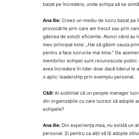
bazat pe încredere, unde echipa să se simtă
Ana Ilie:
Creez un mediu de lucru bazat pe î
provocările prin care am trecut sau prin care
găsirea de soluții eficiente. Atunci când au
meu principal este: „Hai să găsim cauza princ
pentru a face lucrurile mai bine.” De asemen
membrilor echipei sunt recunoscute public și 
avea încredere în lider doar dacă liderul le
o aplic: leadership prin exemplu personal.
C&B:
Ai subliniat că un people manager lucre
din organizațiile cu care lucrezi să adopte a
echipele?
Ana Ilie:
Din experiența mea, nu există un alt
personal. Și pentru ca alții să îți adopte stil