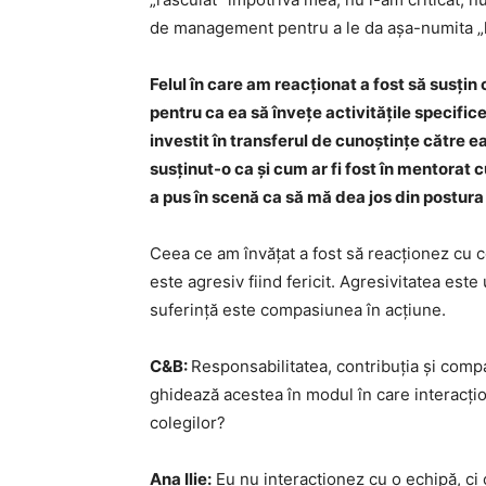
de management pentru a le da așa-numita „l
Felul în care am reacționat a fost să susțin 
pentru ca ea să învețe activitățile specific
investit în transferul de cunoștințe către e
susținut-o ca și cum ar fi fost în mentorat 
a pus în scenă ca să mă dea jos din postura
Ceea ce am învățat a fost să reacționez cu c
este agresiv fiind fericit. Agresivitatea este
suferință este compasiunea în acțiune.
C&B:
Responsabilitatea, contribuția și comp
ghidează acestea în modul în care interacțio
colegilor?
Ana Ilie:
Eu nu interacționez cu o echipă, ci 