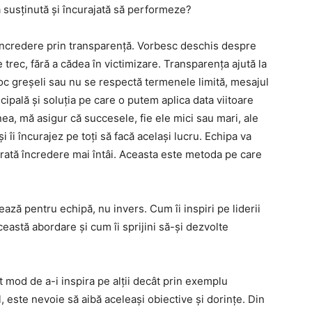
 susținută și încurajată să performeze?
ncredere prin transparență. Vorbesc deschis despre
 trec, fără a cădea în victimizare. Transparența ajută la
 loc greșeli sau nu se respectă termenele limită, mesajul
ipală și soluția pe care o putem aplica data viitoare
ea, mă asigur că succesele, fie ele mici sau mari, ale
îi încurajez pe toți să facă același lucru. Echipa va
 arată încredere mai întâi. Aceasta este metoda pe care
ază pentru echipă, nu invers. Cum îi inspiri pe liderii
ceastă abordare și cum îi sprijini să-și dezvolte
 mod de a-i inspira pe alții decât prin exemplu
ul, este nevoie să aibă aceleași obiective și dorințe. Din