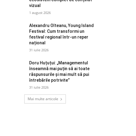
vizual
1 august 2026
Alexandru Olteanu, Young Island
Festival: Cum transformi un
festival regional într-un reper
național
31 iulie 2026
Doru Huțuțui: „Managementul
înseamnă mai puțin să ai toate
răspunsurile și mai mult să pui
întrebările potrivite”
31 iulie 2026
Mai multe articole