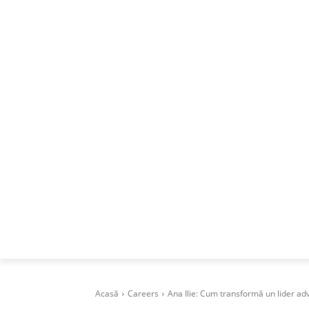
ACASA
DESPRE
CAREERS
BUSI
Acasă
Careers
Ana Ilie: Cum transformă un lider adv