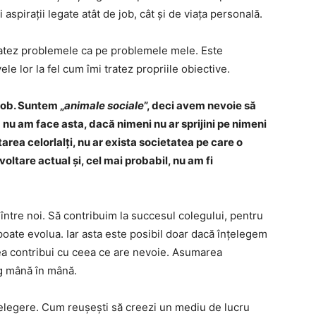
i aspirații legate atât de job, cât și de viața personală.
tratez problemele ca pe problemele mele. Este
le lor la fel cum îmi tratez propriile obiective.
 job. Suntem „
animale sociale
”, deci avem nevoie să
 nu am face asta, dacă nimeni nu ar sprijini pe nimeni
area celorlalți, nu ar exista societatea pe care o
oltare actual și, cel mai probabil, nu am fi
ntre noi. Să contribuim la succesul colegului, pentru
oate evolua. Iar asta este posibil doar dacă înțelegem
tea contribui cu ceea ce are nevoie. Asumarea
rg mână în mână.
țelegere. Cum reușești să creezi un mediu de lucru