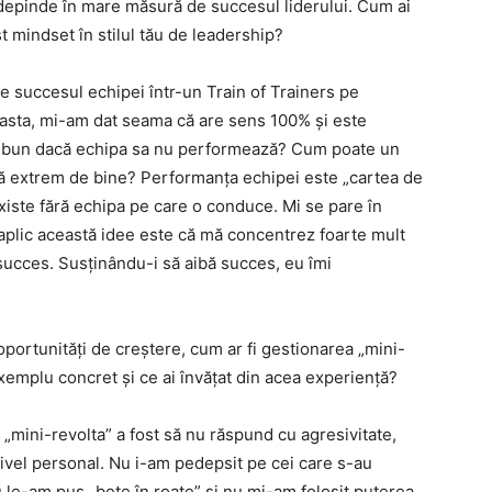
depinde în mare măsură de succesul liderului. Cum ai
t mindset în stilul tău de leadership?
e succesul echipei într-un Train of Trainers pe
 asta, mi-am dat seama că are sens 100% și este
ie bun dacă echipa sa nu performează? Cum poate un
ză extrem de bine? Performanța echipei este „cartea de
 existe fără echipa pe care o conduce. Mi se pare în
e aplic această idee este că mă concentrez foarte mult
succes. Susținându-i să aibă succes, eu îmi
 oportunități de creștere, cum ar fi gestionarea „mini-
exemplu concret și ce ai învățat din acea experiență?
„mini-revolta” a fost să nu răspund cu agresivitate,
ivel personal. Nu i-am pedepsit pe cei care s-au
u le-am pus „bețe în roate” și nu mi-am folosit puterea