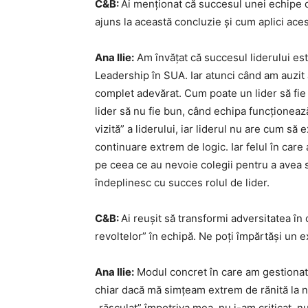
C&B:
Ai menționat că succesul unei echipe 
ajuns la această concluzie și cum aplici aces
Ana Ilie:
Am învățat că succesul liderului est
Leadership în SUA. Iar atunci când am auzit
complet adevărat. Cum poate un lider să f
lider să nu fie bun, când echipa funcționea
vizită” a liderului, iar liderul nu are cum să
continuare extrem de logic. Iar felul în car
pe ceea ce au nevoie colegii pentru a avea 
îndeplinesc cu succes rolul de lider.
C&B:
Ai reușit să transformi adversitatea în
revoltelor” în echipă. Ne poți împărtăși un 
Ana Ilie:
Modul concret în care am gestionat 
chiar dacă mă simțeam extrem de rănită la n
„răsculat” împotriva mea, nu i-am criticat, n