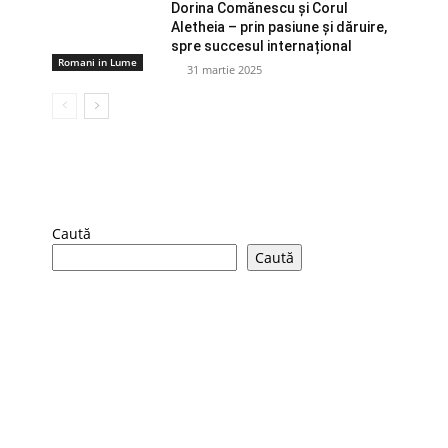
Dorina Comănescu și Corul
Aletheia – prin pasiune și dăruire,
spre succesul internațional
Romani in Lume
31 martie 2025
Caută
Caută