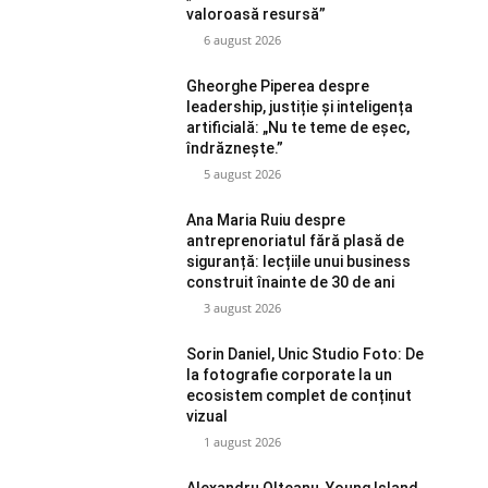
valoroasă resursă”
6 august 2026
Gheorghe Piperea despre
leadership, justiție și inteligența
artificială: „Nu te teme de eșec,
îndrăznește.”
5 august 2026
Ana Maria Ruiu despre
antreprenoriatul fără plasă de
siguranță: lecțiile unui business
construit înainte de 30 de ani
3 august 2026
Sorin Daniel, Unic Studio Foto: De
la fotografie corporate la un
ecosistem complet de conținut
vizual
1 august 2026
Alexandru Olteanu, Young Island