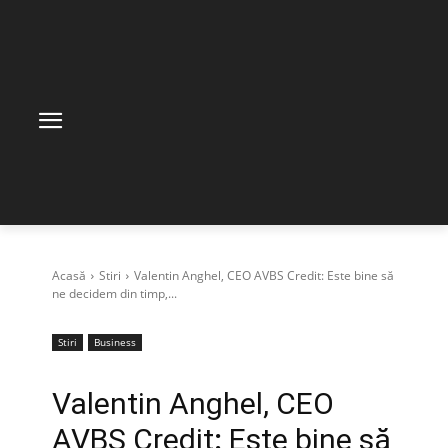
Acasă
Stiri
Valentin Anghel, CEO AVBS Credit: Este bine să
ne decidem din timp,...
Stiri
Business
Valentin Anghel, CEO
AVBS Credit
:
Este bine să