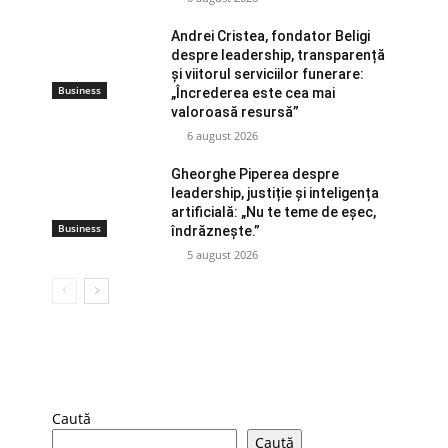
Andrei Cristea, fondator Beligi
despre leadership, transparență
și viitorul serviciilor funerare:
Business
„Încrederea este cea mai
valoroasă resursă”
6 august 2026
Gheorghe Piperea despre
leadership, justiție și inteligența
artificială: „Nu te teme de eșec,
Business
îndrăznește.”
5 august 2026
Caută
Caută