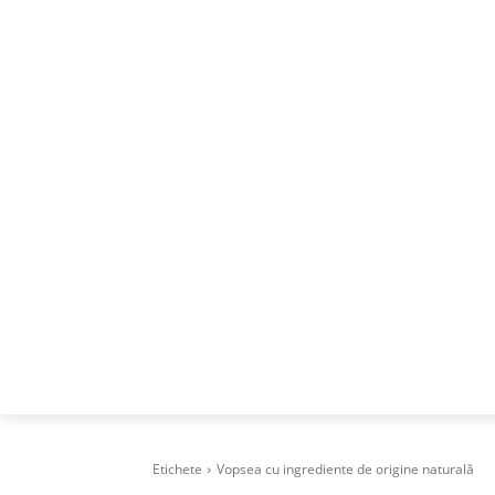
ACASA
DESPRE
CAREERS
BUSI
Etichete
Vopsea cu ingrediente de origine naturală