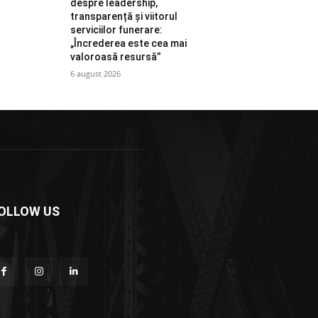
despre leadership,
transparență și viitorul
serviciilor funerare:
„Încrederea este cea mai
valoroasă resursă”
6 august 2026
OLLOW US