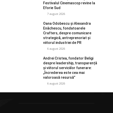
Festivalul Cinemascop revine la
Eforie Sud
7 august 2026
Oana Odobescu și Alexandra
Enăchescu, fondatoarele
Crafters, despre comunicare
strategică, antreprenoriat și
viitorul industriei de PR
6 august 2026
Andrei Cristea, fondator Beligi
despre leadership, transparență
și viitorul serviciilor funerare:
„Încrederea este cea mai
valoroasă resursă”
6 august 2026