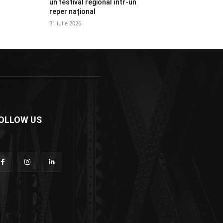
un festival regional într-un
reper național
31 iulie 2026
OLLOW US