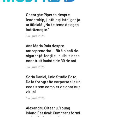
Gheorghe Piperea despre
leadership, justiție și inteligența
artificială: „Nu te teme de eșec,
îndrăznește.”
5 august 2026
Ana Maria Ruiu despre
antreprenoriatul fără plasă de
siguranță: lecțiile unui business
construit înainte de 30 de ani
3 august 2026
Sorin Daniel, Unic Studio Foto:
De la fotografie corporate la un
ecosistem complet de conținut
vizual
1 august 2026
Alexandru Olteanu, Young
Island Festival: Cum transformi