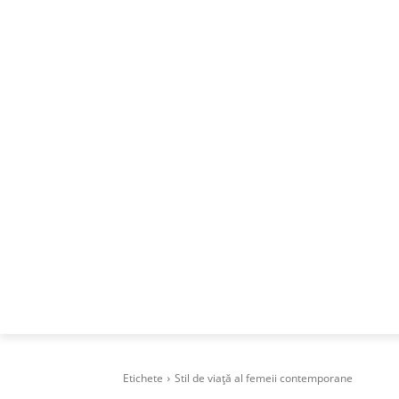
ACASA
DESPRE
CAREERS
BUSI
Etichete
Stil de viață al femeii contemporane