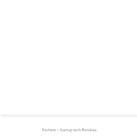
ACASA
DESPRE
CAREERS
BUSI
Etichete
Startup tech România