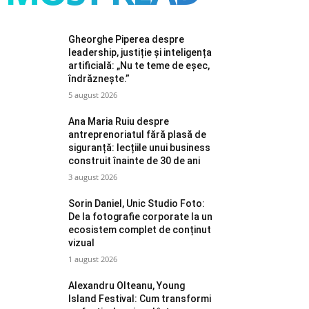
Gheorghe Piperea despre
leadership, justiție și inteligența
artificială: „Nu te teme de eșec,
îndrăznește.”
5 august 2026
Ana Maria Ruiu despre
antreprenoriatul fără plasă de
siguranță: lecțiile unui business
construit înainte de 30 de ani
3 august 2026
Sorin Daniel, Unic Studio Foto:
De la fotografie corporate la un
ecosistem complet de conținut
vizual
1 august 2026
Alexandru Olteanu, Young
Island Festival: Cum transformi