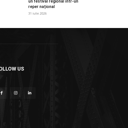
un festival regional într-un
reper național
31 iulie 2026
OLLOW US