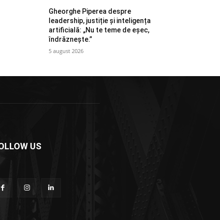
Gheorghe Piperea despre
leadership, justiție și inteligența
artificială: „Nu te teme de eșec,
îndrăznește.”
5 august 2026
OLLOW US