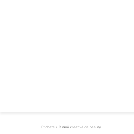
ACASA
DESPRE
CAREERS
BUSI
Etichete
Rutină creativă de beauty