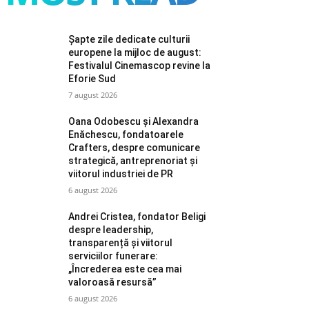
Șapte zile dedicate culturii
europene la mijloc de august:
Festivalul Cinemascop revine la
Eforie Sud
7 august 2026
Oana Odobescu și Alexandra
Enăchescu, fondatoarele
Crafters, despre comunicare
strategică, antreprenoriat și
viitorul industriei de PR
6 august 2026
Andrei Cristea, fondator Beligi
despre leadership,
transparență și viitorul
serviciilor funerare:
„Încrederea este cea mai
valoroasă resursă”
6 august 2026