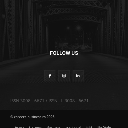
FOLLOW US
ISSN 3008 - 6671 / ISSN - L 3008 - 6671
© careers-business.ro 2026
Acasa
Careers
Business
Fractional
Stiri
Life Style