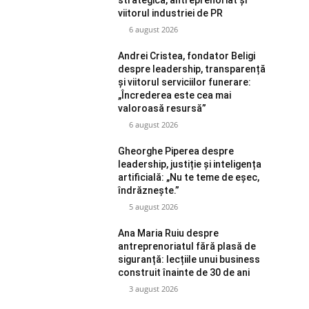
viitorul industriei de PR
6 august 2026
Andrei Cristea, fondator Beligi
despre leadership, transparență
și viitorul serviciilor funerare:
„Încrederea este cea mai
valoroasă resursă”
6 august 2026
Gheorghe Piperea despre
leadership, justiție și inteligența
artificială: „Nu te teme de eșec,
îndrăznește.”
5 august 2026
Ana Maria Ruiu despre
antreprenoriatul fără plasă de
siguranță: lecțiile unui business
construit înainte de 30 de ani
3 august 2026