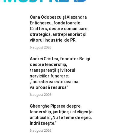
Oana Odobescu și Alexandra
Enăchescu, fondatoarele
Crafters, despre comunicare
strategică, antreprenoriat și
viitorul industriei de PR
6 august 2026
Andrei Cristea, fondator Beligi
despre leadership,
transparență și viitorul
serviciilor funerare:
„Încrederea este cea mai
valoroasă resursă”
6 august 2026
Gheorghe Piperea despre
leadership, justiție și inteligența
artificială: „Nu te teme de eșec,
îndrăznește.”
5 august 2026