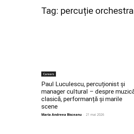
Tag:
percuție orchestra
Careers
Paul Luculescu, percuționist și
manager cultural – despre muzic
clasică, performanță și marile
scene
Maria Andreea Bisceanu
-
21 mai 2026