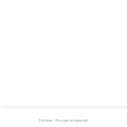
ACASA
DESPRE
CAREERS
BUSI
Etichete
Percuție orchestrală