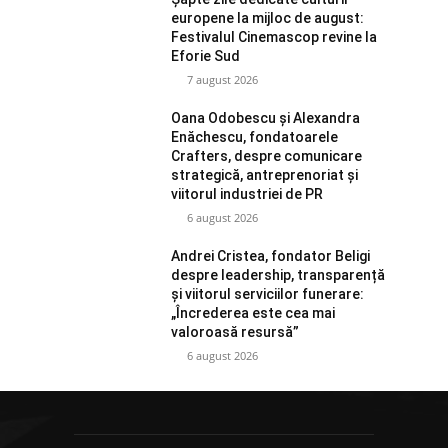
europene la mijloc de august:
Festivalul Cinemascop revine la
Eforie Sud
7 august 2026
Oana Odobescu și Alexandra
Enăchescu, fondatoarele
Crafters, despre comunicare
strategică, antreprenoriat și
viitorul industriei de PR
6 august 2026
Andrei Cristea, fondator Beligi
despre leadership, transparență
și viitorul serviciilor funerare:
„Încrederea este cea mai
valoroasă resursă”
6 august 2026