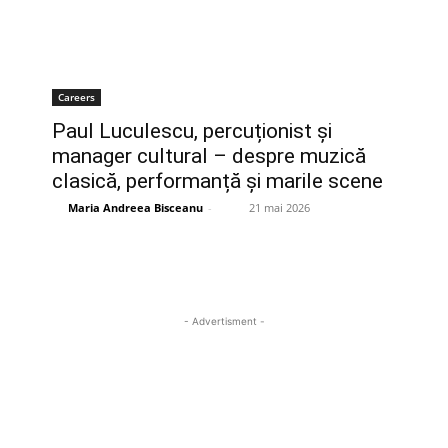
Careers
Paul Luculescu, percuționist și
manager cultural – despre muzică
clasică, performanță și marile scene
Maria Andreea Bisceanu
-
21 mai 2026
- Advertisment -