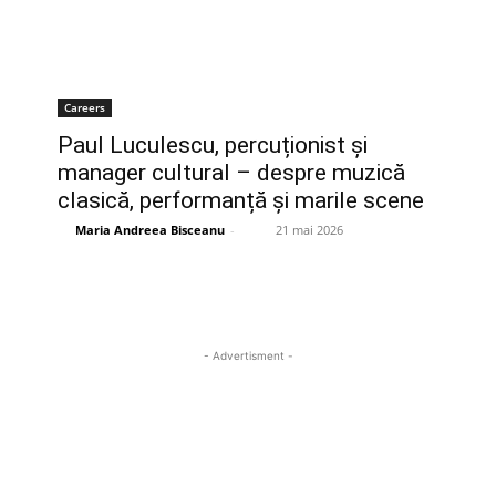
Careers
Paul Luculescu, percuționist și
manager cultural – despre muzică
clasică, performanță și marile scene
Maria Andreea Bisceanu
-
21 mai 2026
- Advertisment -