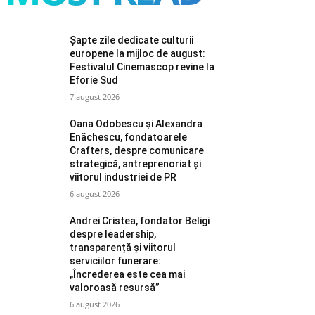
Șapte zile dedicate culturii
europene la mijloc de august:
Festivalul Cinemascop revine la
Eforie Sud
7 august 2026
Oana Odobescu și Alexandra
Enăchescu, fondatoarele
Crafters, despre comunicare
strategică, antreprenoriat și
viitorul industriei de PR
6 august 2026
Andrei Cristea, fondator Beligi
despre leadership,
transparență și viitorul
serviciilor funerare:
„Încrederea este cea mai
valoroasă resursă”
6 august 2026