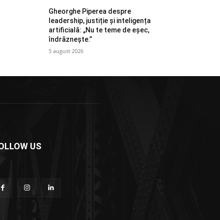
Gheorghe Piperea despre
leadership, justiție și inteligența
artificială: „Nu te teme de eșec,
îndrăznește.”
5 august 2026
OLLOW US