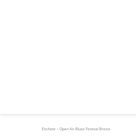
ACASA
DESPRE
CAREERS
BUSI
Etichete
Open Air Blues Festival Brezoi