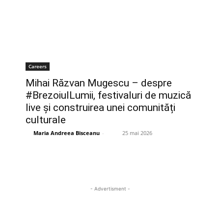
Careers
Mihai Răzvan Mugescu – despre
#BrezoiulLumii, festivaluri de muzică
live și construirea unei comunități
culturale
Maria Andreea Bisceanu
-
25 mai 2026
- Advertisment -