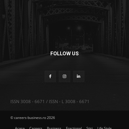
FOLLOW US
ISSN 3008 - 6671 / ISSN - L 3008 - 6671
© careers-business.ro 2026
Acasa
Careers
Business
Fractional
Stiri
Life Style