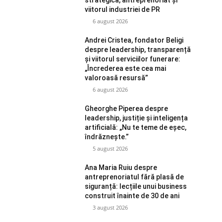
viitorul industriei de PR
6 august 2026
Andrei Cristea, fondator Beligi
despre leadership, transparență
și viitorul serviciilor funerare:
„Încrederea este cea mai
valoroasă resursă”
6 august 2026
Gheorghe Piperea despre
leadership, justiție și inteligența
artificială: „Nu te teme de eșec,
îndrăznește.”
5 august 2026
Ana Maria Ruiu despre
antreprenoriatul fără plasă de
siguranță: lecțiile unui business
construit înainte de 30 de ani
3 august 2026