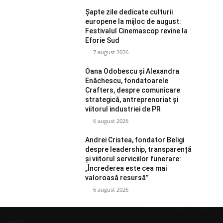
Șapte zile dedicate culturii
europene la mijloc de august:
Festivalul Cinemascop revine la
Eforie Sud
7 august 2026
Oana Odobescu și Alexandra
Enăchescu, fondatoarele
Crafters, despre comunicare
strategică, antreprenoriat și
viitorul industriei de PR
6 august 2026
Andrei Cristea, fondator Beligi
despre leadership, transparență
și viitorul serviciilor funerare:
„Încrederea este cea mai
valoroasă resursă”
6 august 2026