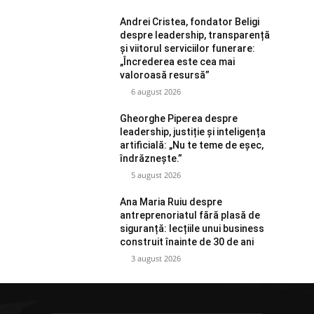
Andrei Cristea, fondator Beligi
despre leadership, transparență
și viitorul serviciilor funerare:
„Încrederea este cea mai
valoroasă resursă”
6 august 2026
Gheorghe Piperea despre
leadership, justiție și inteligența
artificială: „Nu te teme de eșec,
îndrăznește.”
5 august 2026
Ana Maria Ruiu despre
antreprenoriatul fără plasă de
siguranță: lecțiile unui business
construit înainte de 30 de ani
3 august 2026