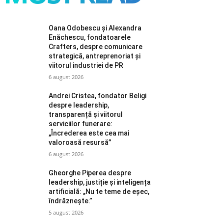
Oana Odobescu și Alexandra
Enăchescu, fondatoarele
Crafters, despre comunicare
strategică, antreprenoriat și
viitorul industriei de PR
6 august 2026
Andrei Cristea, fondator Beligi
despre leadership,
transparență și viitorul
serviciilor funerare:
„Încrederea este cea mai
valoroasă resursă”
6 august 2026
Gheorghe Piperea despre
leadership, justiție și inteligența
artificială: „Nu te teme de eșec,
îndrăznește.”
5 august 2026