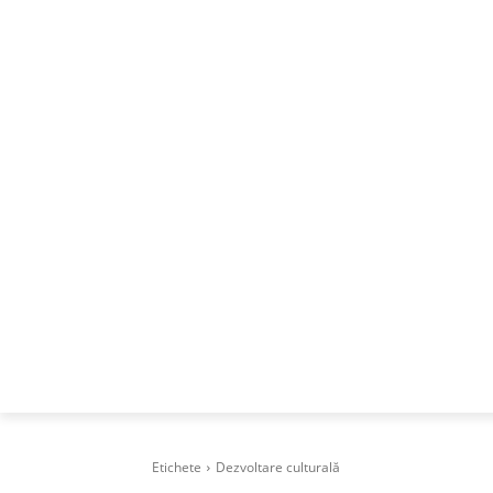
ACASA
DESPRE
CAREERS
BUSI
Etichete
Dezvoltare culturală